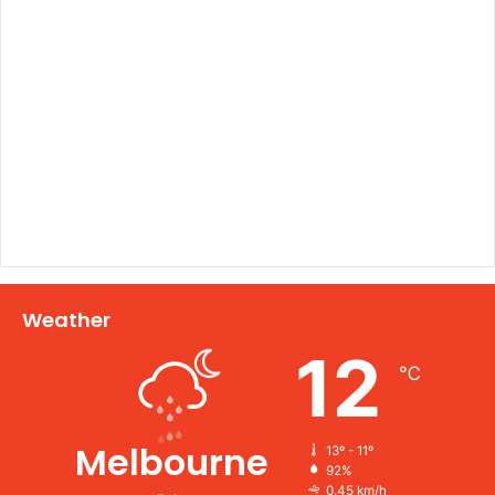
Weather
12
℃
Melbourne
13º - 11º
92%
0.45 km/h