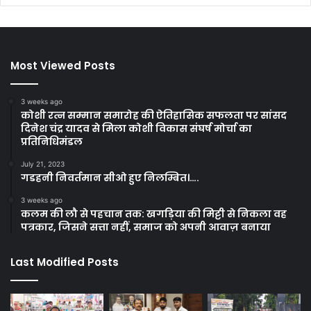
Most Viewed Posts
3 weeks ago
कोशी रत्न सम्मान समारोह की ऐतिहासिक सफलता पर सांसद
दिनेश चंद्र यादव से मिला कोशी विकास संघर्ष मोर्चा का
प्रतिनिधिमंडल
July 21, 2023
गडहनी निवर्तमान सीओ हुए निलम्बित।….
3 weeks ago
कलम की लौ से पहचान तक: खगड़िया की मिट्टी से निकला वह
पत्रकार, जिसने सत्ता नहीं, समाज को अपनी आवाज़ बनाया
Last Modified Posts