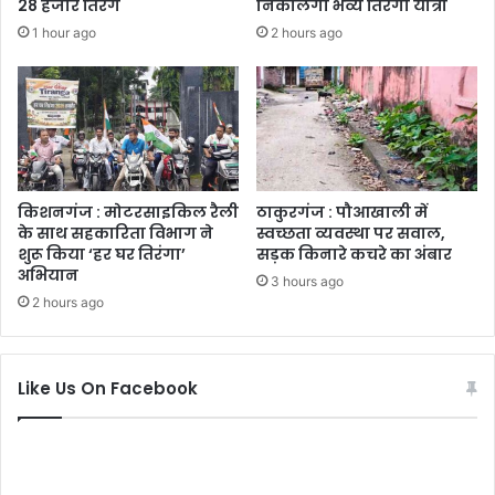
28 हजार तिरंगे
निकालेगी भव्य तिरंगा यात्रा
1 hour ago
2 hours ago
किशनगंज : मोटरसाइकिल रैली
ठाकुरगंज : पौआखाली में
के साथ सहकारिता विभाग ने
स्वच्छता व्यवस्था पर सवाल,
शुरू किया ‘हर घर तिरंगा’
सड़क किनारे कचरे का अंबार
अभियान
3 hours ago
2 hours ago
Like Us On Facebook