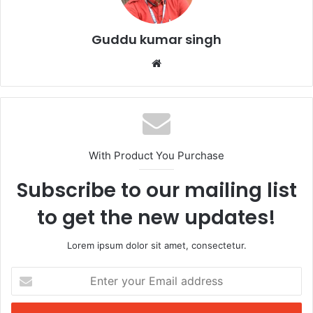
o
p
k
Guddu kumar singh
Website
With Product You Purchase
Subscribe to our mailing list
to get the new updates!
Lorem ipsum dolor sit amet, consectetur.
Enter
your
Email