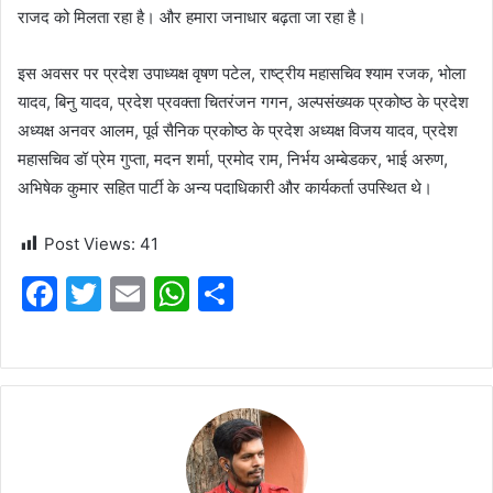
राजद को मिलता रहा है। और हमारा जनाधार बढ़ता जा रहा है।
इस अवसर पर प्रदेश उपाध्यक्ष वृषण पटेल, राष्ट्रीय महासचिव श्याम रजक, भोला
यादव, बिनु यादव, प्रदेश प्रवक्ता चितरंजन गगन, अल्पसंख्यक प्रकोष्ठ के प्रदेश
अध्यक्ष अनवर आलम, पूर्व सैनिक प्रकोष्ठ के प्रदेश अध्यक्ष विजय यादव, प्रदेश
महासचिव डॉ प्रेम गुप्ता, मदन शर्मा, प्रमोद राम, निर्भय अम्बेडकर, भाई अरुण,
अभिषेक कुमार सहित पार्टी के अन्य पदाधिकारी और कार्यकर्ता उपस्थित थे।
Post Views:
41
F
T
E
W
S
a
w
m
h
h
c
itt
ai
at
ar
e
er
l
s
e
b
A
o
p