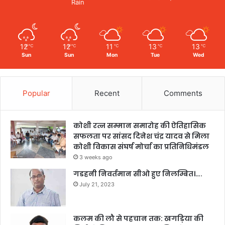
Rain
12
12
11
13
13
℃
℃
℃
℃
℃
Sun
Sun
Mon
Tue
Wed
Popular
Recent
Comments
कोशी रत्न सम्मान समारोह की ऐतिहासिक
सफलता पर सांसद दिनेश चंद्र यादव से मिला
कोशी विकास संघर्ष मोर्चा का प्रतिनिधिमंडल
3 weeks ago
गडहनी निवर्तमान सीओ हुए निलम्बित।….
July 21, 2023
कलम की लौ से पहचान तक: खगड़िया की