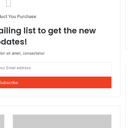
duct You Purchase
iling list to get the new
dates!
or sit amet, consectetur.