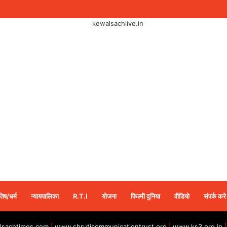
तिष/धर्म
न्यायपालिका
R.T.I
योजना
फिल्मी दुनिया
वीडियो
संपर्क करे
sachtimes.com
|
www.shruticommunicationtrust.org
|
www.ks3.org.in