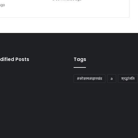
ago
dified Posts
Tags
#कोडरमा#झारखंड
a
श्रद्धांजलि