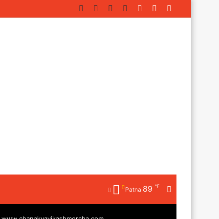
Facebook
Twitter
YouTube
Instagram
Log
Random
Sidebar
In
Article
℉
89
Random
Patna
Article
|
www.chanakyavikashmorcha.com