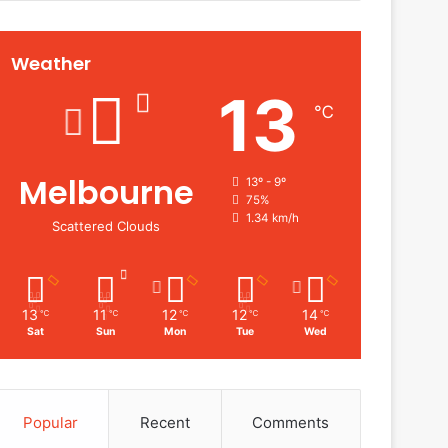
Weather
13
℃
Melbourne
13º - 9º
75%
1.34 km/h
Scattered Clouds
13
11
12
12
14
℃
℃
℃
℃
℃
Sat
Sun
Mon
Tue
Wed
Popular
Recent
Comments