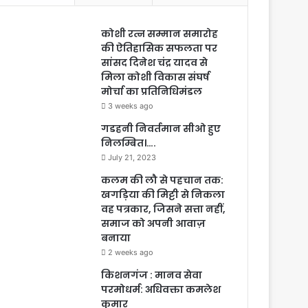
कोशी रत्न सम्मान समारोह
की ऐतिहासिक सफलता पर
सांसद दिनेश चंद्र यादव से
मिला कोशी विकास संघर्ष
मोर्चा का प्रतिनिधिमंडल
3 weeks ago
गडहनी निवर्तमान सीओ हुए
निलम्बित।….
July 21, 2023
कलम की लौ से पहचान तक:
खगड़िया की मिट्टी से निकला
वह पत्रकार, जिसने सत्ता नहीं,
समाज को अपनी आवाज़
बनाया
2 weeks ago
किशनगंज : मानव सेवा
परमोधर्म: अधिवक्ता कमलेश
कुमार