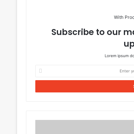
With Pro
Subscribe to our ma
up
Lorem ipsum dol
Enter
your
Email
address