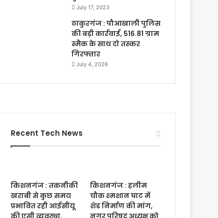
July 17, 2023
ठाकुरगंज : पौआखाली पुलिस
की बड़ी कार्रवाई, 516.81 ग्राम
स्मैक के साथ दो तस्कर
गिरफ्तार
July 4, 2026
Recent Tech News
किशनगंज : तकनीकी
किशनगंज : हलीम
खराबी से कुछ समय
चौक श्मशान घाट में
प्रभावित रही आईसीयू
शेड निर्माण की मांग,
की एसी व्यवस्था,
नगर परिषद अध्यक्ष को