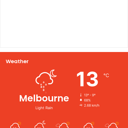
Weather
13
℃
Melbourne
13º - 9º
68%
2.68 km/h
Light Rain