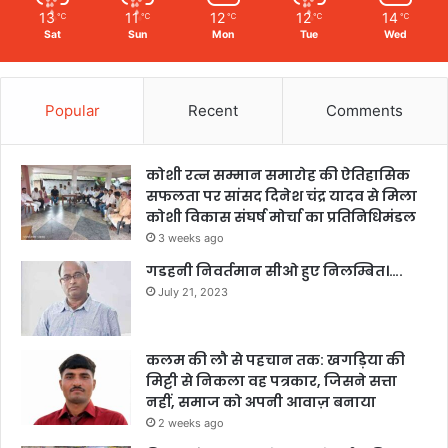
13
11
12
12
14
℃
℃
℃
℃
℃
Sat
Sun
Mon
Tue
Wed
Popular
Recent
Comments
कोशी रत्न सम्मान समारोह की ऐतिहासिक
सफलता पर सांसद दिनेश चंद्र यादव से मिला
कोशी विकास संघर्ष मोर्चा का प्रतिनिधिमंडल
3 weeks ago
गडहनी निवर्तमान सीओ हुए निलम्बित।….
July 21, 2023
कलम की लौ से पहचान तक: खगड़िया की
मिट्टी से निकला वह पत्रकार, जिसने सत्ता
नहीं, समाज को अपनी आवाज़ बनाया
2 weeks ago