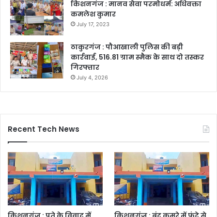
किशनगंज : मानव सेवा परमोधर्म: अधिवक्ता
कमलेश कुमार
July 17, 2023
ठाकुरगंज : पौआखाली पुलिस की बड़ी
कार्रवाई, 516.81 ग्राम स्मैक के साथ दो तस्कर
गिरफ्तार
July 4, 2026
Recent Tech News
किशनगंज : पते के विवाद में
किशनगंज : बंद कमरे में फंदे से