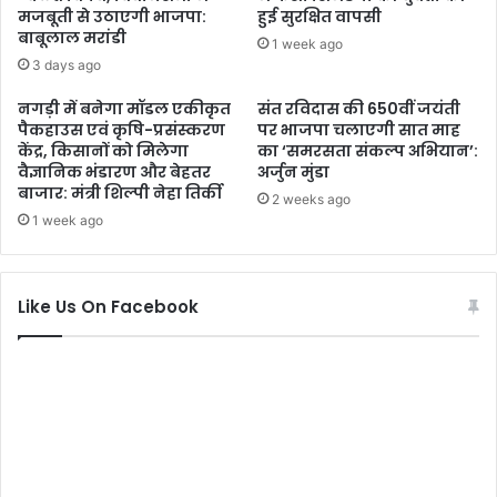
मजबूती से उठाएगी भाजपा:
हुई सुरक्षित वापसी
बाबूलाल मरांडी
1 week ago
3 days ago
नगड़ी में बनेगा मॉडल एकीकृत
संत रविदास की 650वीं जयंती
पैकहाउस एवं कृषि-प्रसंस्करण
पर भाजपा चलाएगी सात माह
केंद्र, किसानों को मिलेगा
का ‘समरसता संकल्प अभियान’:
वैज्ञानिक भंडारण और बेहतर
अर्जुन मुंडा
बाजार: मंत्री शिल्पी नेहा तिर्की
2 weeks ago
1 week ago
Like Us On Facebook