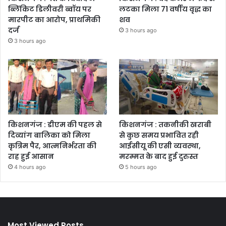
ब्लिंकिट डिलीवरी ब्वॉय पर
लटका मिला 71 वर्षीय वृद्ध का
मारपीट का आरोप, प्राथमिकी
शव
दर्ज
3 hours ago
3 hours ago
किशनगंज : डीएम की पहल से
किशनगंज : तकनीकी खराबी
दिव्यांग बालिका को मिला
से कुछ समय प्रभावित रही
कृत्रिम पैर, आत्मनिर्भरता की
आईसीयू की एसी व्यवस्था,
राह हुई आसान
मरम्मत के बाद हुई दुरुस्त
4 hours ago
5 hours ago
Most Viewed Posts