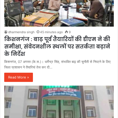
dharmendra singh
45 minutes ago
9
किशनगंज : बाढ़ पूर्व तैयारियों की डीएम ने की
समीक्षा, संवेदनशील स्थलों पर सतर्कता बढ़ाने
के निर्देश
किशनगंज, 07 अगस्त (के.स.)। धर्मेन्द्र सिंह, संभावित बाढ़ की चुनौती से निपटने के लिए
जिला प्रशासन ने तैयारियां तेज कर दी…
Read More »