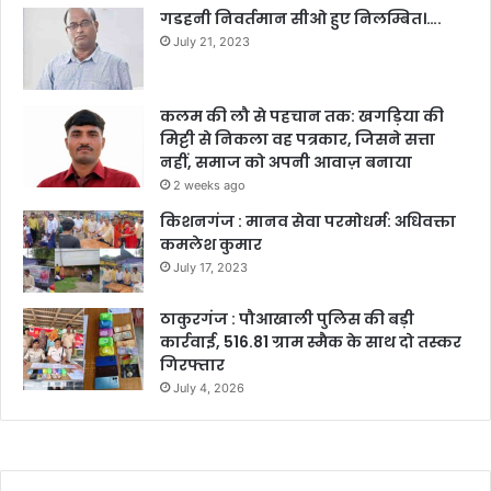
गडहनी निवर्तमान सीओ हुए निलम्बित।….
July 21, 2023
कलम की लौ से पहचान तक: खगड़िया की
मिट्टी से निकला वह पत्रकार, जिसने सत्ता
नहीं, समाज को अपनी आवाज़ बनाया
2 weeks ago
किशनगंज : मानव सेवा परमोधर्म: अधिवक्ता
कमलेश कुमार
July 17, 2023
ठाकुरगंज : पौआखाली पुलिस की बड़ी
कार्रवाई, 516.81 ग्राम स्मैक के साथ दो तस्कर
गिरफ्तार
July 4, 2026