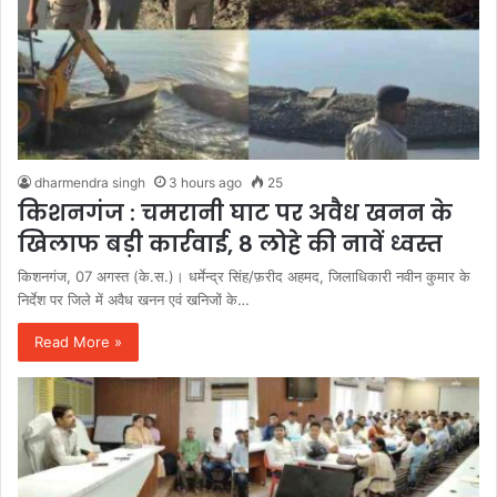
dharmendra singh
3 hours ago
25
किशनगंज : चमरानी घाट पर अवैध खनन के
खिलाफ बड़ी कार्रवाई, 8 लोहे की नावें ध्वस्त
किशनगंज, 07 अगस्त (के.स.)। धर्मेन्द्र सिंह/फ़रीद अहमद, जिलाधिकारी नवीन कुमार के
निर्देश पर जिले में अवैध खनन एवं खनिजों के…
Read More »