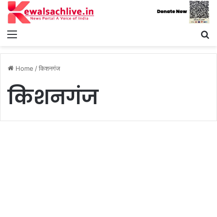
Menu
S
fo
Home
/
किशनगंज
किशनगंज