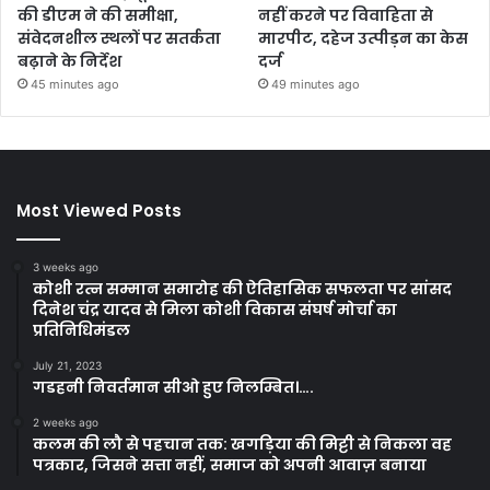
की डीएम ने की समीक्षा,
नहीं करने पर विवाहिता से
संवेदनशील स्थलों पर सतर्कता
मारपीट, दहेज उत्पीड़न का केस
बढ़ाने के निर्देश
दर्ज
45 minutes ago
49 minutes ago
Most Viewed Posts
3 weeks ago
कोशी रत्न सम्मान समारोह की ऐतिहासिक सफलता पर सांसद
दिनेश चंद्र यादव से मिला कोशी विकास संघर्ष मोर्चा का
प्रतिनिधिमंडल
July 21, 2023
गडहनी निवर्तमान सीओ हुए निलम्बित।….
2 weeks ago
कलम की लौ से पहचान तक: खगड़िया की मिट्टी से निकला वह
पत्रकार, जिसने सत्ता नहीं, समाज को अपनी आवाज़ बनाया