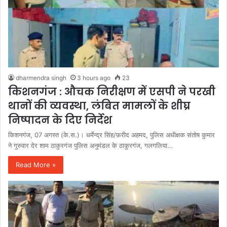
dharmendra singh
3 hours ago
23
किशनगंज : औचक निरीक्षण में एसपी ने परखी
थानों की व्यवस्था, लंबित मामलों के शीघ्र
निष्पादन के दिए निर्देश
किशनगंज, 07 अगस्त (के.स.)। धर्मेन्द्र सिंह/फ़रीद अहमद, पुलिस अधीक्षक संतोष कुमार
ने गुरुवार देर शाम ठाकुरगंज पुलिस अनुमंडल के ठाकुरगंज, गलगलिया…
Read More »