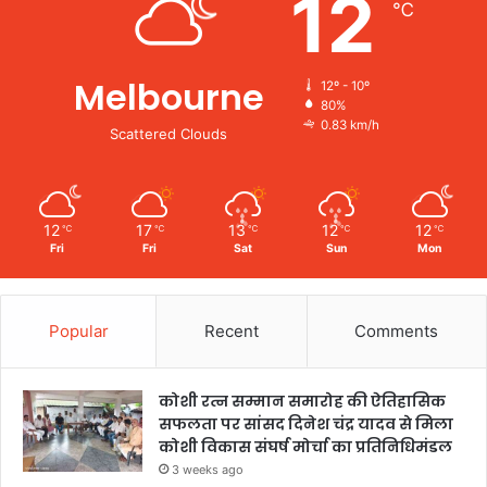
12
℃
Melbourne
12º - 10º
80%
0.83 km/h
Scattered Clouds
12
17
13
12
12
℃
℃
℃
℃
℃
Fri
Fri
Sat
Sun
Mon
Popular
Recent
Comments
कोशी रत्न सम्मान समारोह की ऐतिहासिक
सफलता पर सांसद दिनेश चंद्र यादव से मिला
कोशी विकास संघर्ष मोर्चा का प्रतिनिधिमंडल
3 weeks ago