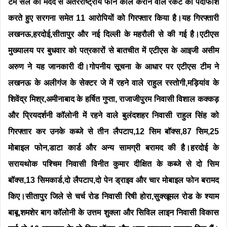
टर्म सेल की मदद से अंतरराष्ट्रीय फोन कॉल कराने वाले रैकेट का पर्दाफाश
करते हुए सरगना समेत 11 आरोपियों को गिरफ्तार किया है।यह गिरफ्तारी
लखनऊ,हरदोई,सीतापुर और नई दिल्ली के महरौली से की गई है।एटीएस
मुख्यालय पर बुधवार को पत्रकारों से बातचीत में एटीएस के आइजी असीम
अरुण ने यह जानकारी दी।गोपनीय सूचना के आधार पर एटीएस टीम ने
लखनऊ के अलीगंज के सेक्टर जे में रहने वाले राहुल रस्तोगी,मड़ियांव के
शिवेंद्र मिश्र,अमीनाबाद के हर्षित गुप्ता, राजाजीपुरम निवासी विशाल कक्कड़
और प्रियदर्शनी कॉलोनी में रहने वाले बुलंदशहर निवासी राहुल सिंह को
गिरफ्तार कर उनके कब्जे से तीन लैपटाप,12 सिम बॉक्स,87 सिम,25
मोबाइल फोन,डाटा कार्ड और अन्य सामग्री बरामद की है।हरदोई के
सरायथोक पश्चिम निवासी विनीत कुमार दीक्षित के कब्जे से दो सिम
बॉक्स,13 सिमकार्ड,दो लैपटाप,दो पेन ड्राइव और चार मोबाइल फोन बरामद
किए।सीतापुर जिले से चर्च रोड निवासी रिषी होरा,सुक्खूमल रोड के श्याम
बाबू,शमशेर बाग कॉलोनी के उत्तम शुक्ला और सिविल लाइन निवासी विकास