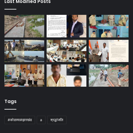
Last Modified Posts
Tags
#कोडरमा#झारखंड
a
श्रद्धांजलि