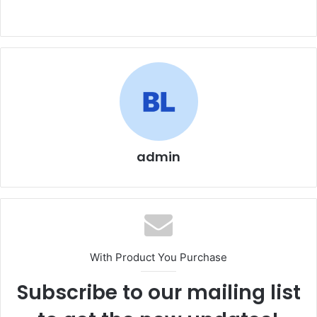
a
w
m
h
h
c
itt
ai
at
ar
e
er
l
s
e
b
A
o
p
o
p
k
admin
With Product You Purchase
Subscribe to our mailing list