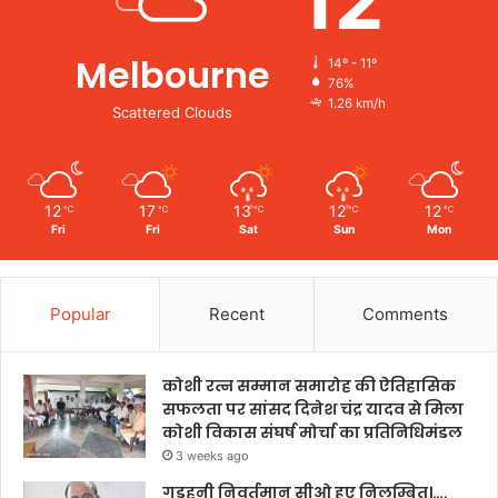
12
Melbourne
14º - 11º
76%
1.26 km/h
Scattered Clouds
12
17
13
12
12
℃
℃
℃
℃
℃
Fri
Fri
Sat
Sun
Mon
Popular
Recent
Comments
कोशी रत्न सम्मान समारोह की ऐतिहासिक
सफलता पर सांसद दिनेश चंद्र यादव से मिला
कोशी विकास संघर्ष मोर्चा का प्रतिनिधिमंडल
3 weeks ago
गडहनी निवर्तमान सीओ हुए निलम्बित।….