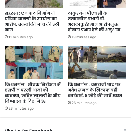
सहरसा : छठ घाट निर्माण में
ठाकुरगंज पीएचसी के
घटिया सामग्री के उपयोग का
तत्कालीन प्रभारी डॉ.
आरोप, तकनीकी जांच की उठी
अखलाकुर्रहमान आरोपमुक्त,
मांग
दोबारा प्रभार देने की अनुशंसा
11 minutes ago
19 minutes ago
किशनगंज : औचक निरीक्षण में
किशनगंज : चमरानी घाट पर
एसपी ने परखी थानों की
अवैध खनन के खिलाफ बड़ी
व्यवस्था, लंबित मामलों के शीघ्र
कार्रवाई, 8 लोहे की नावें ध्वस्त
निष्पादन के दिए निर्देश
26 minutes ago
23 minutes ago