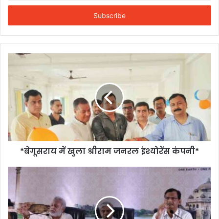
Email
address
*बेगूसराय में खुला श्रीराम जनरल इंश्योरेंस कंपनी*