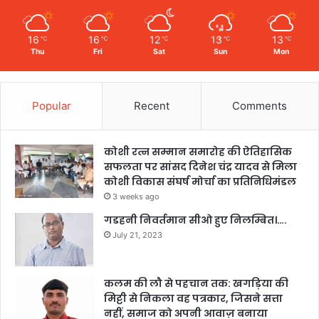
16
16
12
13
13
℃
℃
℃
℃
℃
Thu
Fri
Sat
Sun
Mon
Popular
Recent
Comments
कोशी रत्न सम्मान समारोह की ऐतिहासिक
सफलता पर सांसद दिनेश चंद्र यादव से मिला
कोशी विकास संघर्ष मोर्चा का प्रतिनिधिमंडल
3 weeks ago
गडहनी निवर्तमान सीओ हुए निलम्बित।….
July 21, 2023
कलम की लौ से पहचान तक: खगड़िया की
मिट्टी से निकला वह पत्रकार, जिसने सत्ता
नहीं, समाज को अपनी आवाज़ बनाया