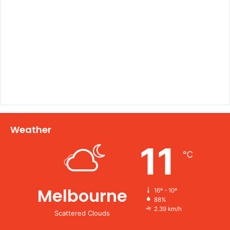
Weather
11
℃
Melbourne
16º - 10º
88%
2.39 km/h
Scattered Clouds