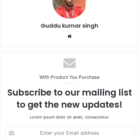
o
p
o
p
k
Guddu kumar singh
Website
With Product You Purchase
Subscribe to our mailing list
to get the new updates!
Lorem ipsum dolor sit amet, consectetur.
Enter
your