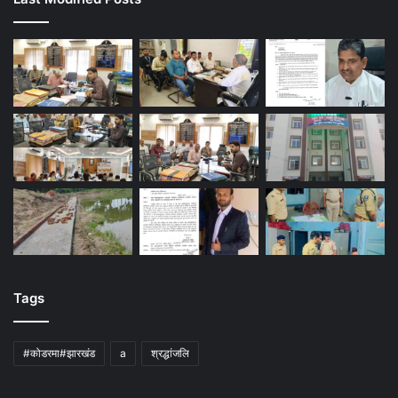
Tags
#कोडरमा#झारखंड
a
श्रद्धांजलि