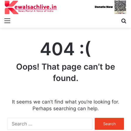
Menu
S
fo
404 :(
Oops! That page can’t be
found.
It seems we can’t find what you’re looking for.
Perhaps searching can help.
Search
for: