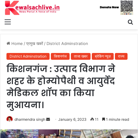
Menu
S
fo
Home
/
प्रमुख खबरें
/
District Adminstration
District Adminstration
किशनगंज
ताजा खबर
ब्रेकिंग न्यूज़
राज्य
किशनगंज : उत्पाद विभाग ने
शहर के होम्योपैथी व आयुर्वेद
मेडिकल शॉप का किया
मुआयना।
Send
dharmendra singh
January 6, 2023
11
1 minute read
an
email