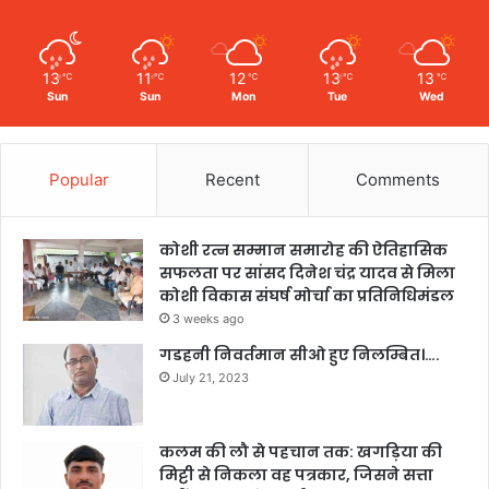
13
11
12
13
13
℃
℃
℃
℃
℃
Sun
Sun
Mon
Tue
Wed
Popular
Recent
Comments
कोशी रत्न सम्मान समारोह की ऐतिहासिक
सफलता पर सांसद दिनेश चंद्र यादव से मिला
कोशी विकास संघर्ष मोर्चा का प्रतिनिधिमंडल
3 weeks ago
गडहनी निवर्तमान सीओ हुए निलम्बित।….
July 21, 2023
कलम की लौ से पहचान तक: खगड़िया की
मिट्टी से निकला वह पत्रकार, जिसने सत्ता