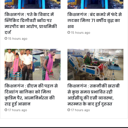
किशनगंज : पते के विवाद में
किशनगंज : बंद कमरे में फंदे से
ब्लिंकिट डिलीवरी ब्वॉय पर
लटका मिला 71 वर्षीय वृद्ध का
मारपीट का आरोप, प्राथमिकी
शव
दर्ज
15 hours ago
15 hours ago
किशनगंज : डीएम की पहल से
किशनगंज : तकनीकी खराबी
दिव्यांग बालिका को मिला
से कुछ समय प्रभावित रही
कृत्रिम पैर, आत्मनिर्भरता की
आईसीयू की एसी व्यवस्था,
राह हुई आसान
मरम्मत के बाद हुई दुरुस्त
17 hours ago
17 hours ago