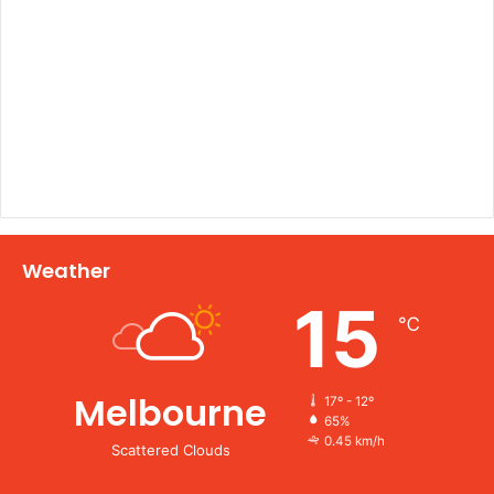
Weather
15
℃
Melbourne
17º - 12º
65%
0.45 km/h
Scattered Clouds