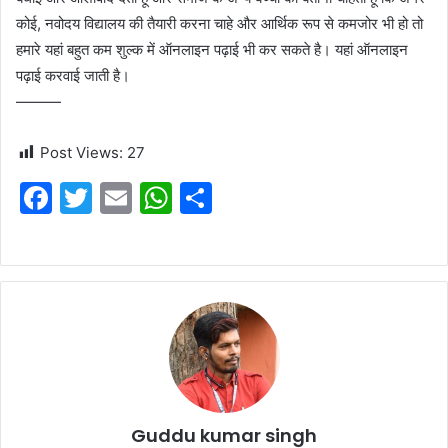
कोई, नवोदय विद्यालय की तैयारी करना चाहे और आर्थिक रूप से कमजोर भी हो तो
हमारे यहां बहुत कम शुल्क में ऑनलाइन पढ़ाई भी कर सकते है। यहां ऑनलाइन
पढ़ाई करवाई जाती है।
———
Post Views:
27
F
T
E
W
S
a
w
m
h
h
c
itt
ai
at
ar
e
er
l
s
e
b
A
o
p
o
p
k
Guddu kumar singh