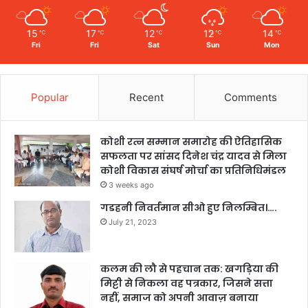
15
17
12
12
14
℃
℃
℃
℃
℃
Fri
Fri
Sat
Sun
Mon
Popular
Recent
Comments
कोशी रत्न सम्मान समारोह की ऐतिहासिक
सफलता पर सांसद दिनेश चंद्र यादव से मिला
कोशी विकास संघर्ष मोर्चा का प्रतिनिधिमंडल
3 weeks ago
गडहनी निवर्तमान सीओ हुए निलम्बित।….
July 21, 2023
कलम की लौ से पहचान तक: खगड़िया की
मिट्टी से निकला वह पत्रकार, जिसने सत्ता
नहीं, समाज को अपनी आवाज़ बनाया