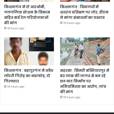
किशनगंज में दो आरओबी,
किशनगंज : विद्यालयों में
गलगलिया स्टेशन के विकास
शतरंज प्रशिक्षण पर जोर, डीएम
सहित कई रेल परियोजनाओं
ने मांगा संसाधनों का प्रस्ताव
की मांग
19 hours ago
19 hours ago
किशनगंज : बहादुरगंज में अवैध
सहरसा : सिमरी बख्तियारपुर में
लॉटरी गिरोह का भंडाफोड़, दो
80 लाख की लागत से बन रहे
गिरफ्तार
छठ घाट निर्माण पर
अनियमितता का आरोप, जांच
19 hours ago
की मांग
19 hours ago