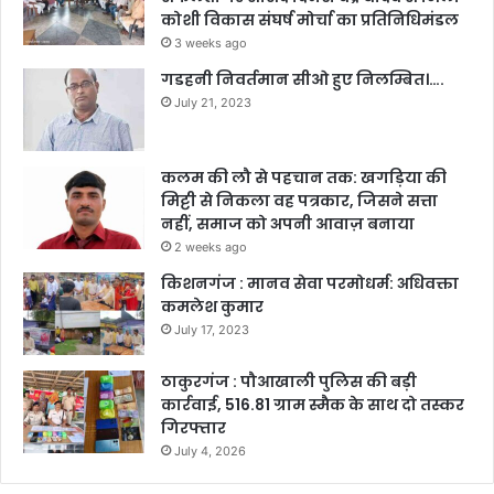
कोशी विकास संघर्ष मोर्चा का प्रतिनिधिमंडल
3 weeks ago
गडहनी निवर्तमान सीओ हुए निलम्बित।….
July 21, 2023
कलम की लौ से पहचान तक: खगड़िया की
मिट्टी से निकला वह पत्रकार, जिसने सत्ता
नहीं, समाज को अपनी आवाज़ बनाया
2 weeks ago
किशनगंज : मानव सेवा परमोधर्म: अधिवक्ता
कमलेश कुमार
July 17, 2023
ठाकुरगंज : पौआखाली पुलिस की बड़ी
कार्रवाई, 516.81 ग्राम स्मैक के साथ दो तस्कर
गिरफ्तार
July 4, 2026