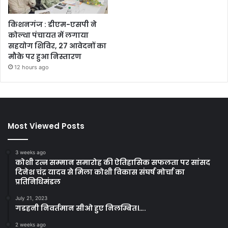
किशनगंज : डीएम-एसपी ने
कोल्था पंचायत में लगाया
सहयोग शिविर, 27 आवेदनों का
मौके पर हुआ निस्तारण
12 hours ago
Most Viewed Posts
3 weeks ago
कोशी रत्न सम्मान समारोह की ऐतिहासिक सफलता पर सांसद
दिनेश चंद्र यादव से मिला कोशी विकास संघर्ष मोर्चा का
प्रतिनिधिमंडल
July 21, 2023
गडहनी निवर्तमान सीओ हुए निलम्बित।….
2 weeks ago