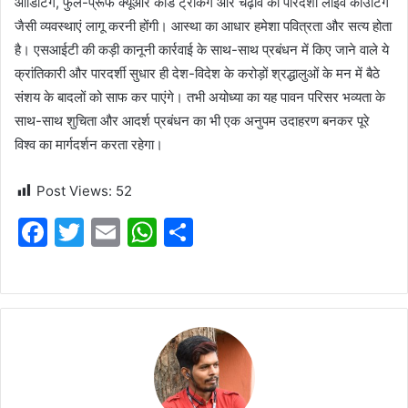
ऑडिटिंग, फुल-प्रूफ क्यूआर कोड ट्रैकिंग और चढ़ावे की पारदर्शी लाइव काउंटिंग
जैसी व्यवस्थाएं लागू करनी होंगी। आस्था का आधार हमेशा पवित्रता और सत्य होता
है। एसआईटी की कड़ी कानूनी कार्रवाई के साथ-साथ प्रबंधन में किए जाने वाले ये
क्रांतिकारी और पारदर्शी सुधार ही देश-विदेश के करोड़ों श्रद्धालुओं के मन में बैठे
संशय के बादलों को साफ कर पाएंगे। तभी अयोध्या का यह पावन परिसर भव्यता के
साथ-साथ शुचिता और आदर्श प्रबंधन का भी एक अनुपम उदाहरण बनकर पूरे
विश्व का मार्गदर्शन करता रहेगा।
Post Views:
52
F
T
E
W
S
a
w
m
h
h
c
itt
ai
at
ar
e
er
l
s
e
b
A
o
p
o
p