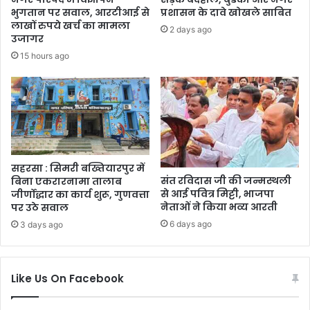
भुगतान पर सवाल, आरटीआई से
प्रशासन के दावे खोखले साबित
लाखों रुपये खर्च का मामला
2 days ago
उजागर
15 hours ago
सहरसा : सिमरी बख्तियारपुर में
संत रविदास जी की जन्मस्थली
बिना एकरारनामा तालाब
से आई पवित्र मिट्टी, भाजपा
जीर्णोद्धार का कार्य शुरू, गुणवत्ता
नेताओं ने किया भव्य आरती
पर उठे सवाल
6 days ago
3 days ago
Like Us On Facebook