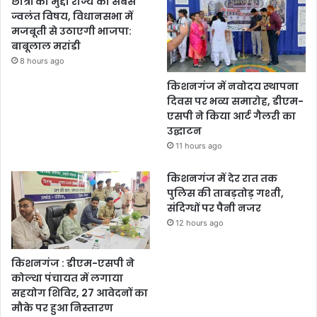
छात्रों का मुद्दा राज्य का सबसे
ज्वलंत विषय, विधानसभा में
मजबूती से उठाएगी भाजपा:
बाबूलाल मरांडी
8 hours ago
किशनगंज में नवोदय स्थापना
दिवस पर भव्य समारोह, डीएम-
एसपी ने किया आर्ट गैलरी का
उद्घाटन
11 hours ago
किशनगंज में देर रात तक
पुलिस की ताबड़तोड़ गश्ती,
संदिग्धों पर पैनी नजर
12 hours ago
किशनगंज : डीएम-एसपी ने
कोल्था पंचायत में लगाया
सहयोग शिविर, 27 आवेदनों का
मौके पर हुआ निस्तारण