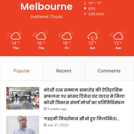
Melbourne
14º - 11º
65%
3.82 km/h
Scattered Clouds
14
16
16
12
12
℃
℃
℃
℃
℃
Thu
Thu
Fri
Sat
Sun
Popular
Recent
Comments
कोशी रत्न सम्मान समारोह की ऐतिहासिक
सफलता पर सांसद दिनेश चंद्र यादव से मिला
कोशी विकास संघर्ष मोर्चा का प्रतिनिधिमंडल
3 weeks ago
गडहनी निवर्तमान सीओ हुए निलम्बित।….
July 21, 2023