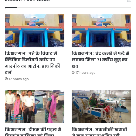
किशनगंज : पते के विवाद में
किशनगंज : बंद कमरे में फंदे से
ब्लिंकिट डिलीवरी ब्वॉय पर
लटका मिला 71 वर्षीय वृद्ध का
मारपीट का आरोप, प्राथमिकी
शव
दर्ज
17 hours ago
17 hours ago
किशनगंज : डीएम की पहल से
किशनगंज : तकनीकी खराबी
दिव्यांग बालिका को मिला
से कुछ समय प्रभावित रही