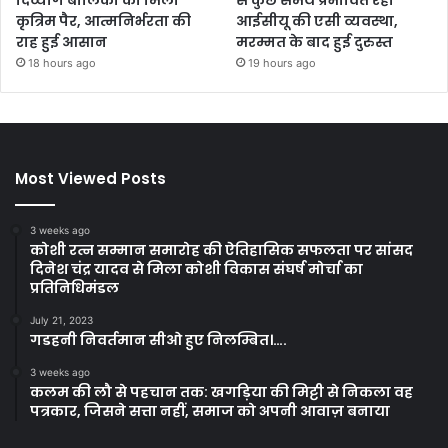
कृत्रिम पैर, आत्मनिर्भरता की
आईसीयू की एसी व्यवस्था,
राह हुई आसान
मरम्मत के बाद हुई दुरुस्त
18 hours ago
19 hours ago
Most Viewed Posts
3 weeks ago
कोशी रत्न सम्मान समारोह की ऐतिहासिक सफलता पर सांसद
दिनेश चंद्र यादव से मिला कोशी विकास संघर्ष मोर्चा का
प्रतिनिधिमंडल
July 21, 2023
गडहनी निवर्तमान सीओ हुए निलम्बित।….
3 weeks ago
कलम की लौ से पहचान तक: खगड़िया की मिट्टी से निकला वह
पत्रकार, जिसने सत्ता नहीं, समाज को अपनी आवाज़ बनाया