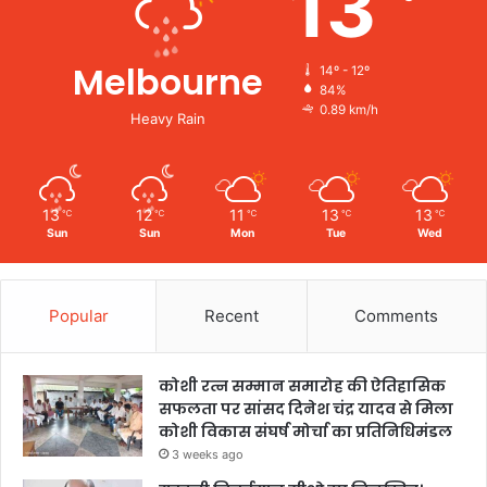
13
Melbourne
14º - 12º
84%
0.89 km/h
Heavy Rain
13
12
11
13
13
℃
℃
℃
℃
℃
Sun
Sun
Mon
Tue
Wed
Popular
Recent
Comments
कोशी रत्न सम्मान समारोह की ऐतिहासिक
सफलता पर सांसद दिनेश चंद्र यादव से मिला
कोशी विकास संघर्ष मोर्चा का प्रतिनिधिमंडल
3 weeks ago