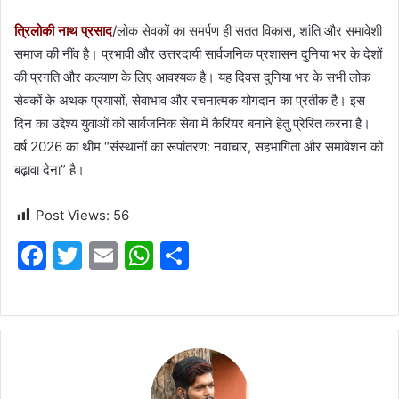
email
त्रिलोकी नाथ प्रसाद
/लोक सेवकों का समर्पण ही सतत विकास, शांति और समावेशी
समाज की नींव है। प्रभावी और उत्तरदायी सार्वजनिक प्रशासन दुनिया भर के देशों
की प्रगति और कल्याण के लिए आवश्यक है। यह दिवस दुनिया भर के सभी लोक
सेवकों के अथक प्रयासों, सेवाभाव और रचनात्मक योगदान का प्रतीक है। इस
दिन का उद्देश्य युवाओं को सार्वजनिक सेवा में कैरियर बनाने हेतु प्रेरित करना है।
वर्ष 2026 का थीम “संस्थानों का रूपांतरण: नवाचार, सहभागिता और समावेशन को
बढ़ावा देना” है।
Post Views:
56
F
T
E
W
S
a
w
m
h
h
c
itt
ai
at
ar
e
er
l
s
e
b
A
o
p