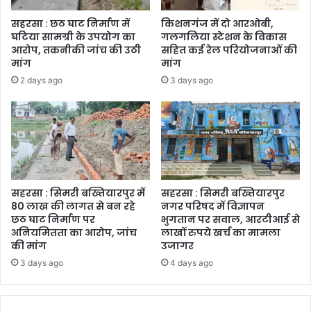
सहरसा : छठ घाट निर्माण में
किशनगंज में दो आरओबी,
घटिया सामग्री के उपयोग का
गलगलिया स्टेशन के विकास
आरोप, तकनीकी जांच की उठी
सहित कई रेल परियोजनाओं की
मांग
मांग
2 days ago
3 days ago
सहरसा : सिमरी बख्तियारपुर में
सहरसा : सिमरी बख्तियारपुर
80 लाख की लागत से बन रहे
नगर परिषद में विज्ञापन
छठ घाट निर्माण पर
भुगतान पर सवाल, आरटीआई से
अनियमितता का आरोप, जांच
लाखों रुपये खर्च का मामला
की मांग
उजागर
3 days ago
4 days ago