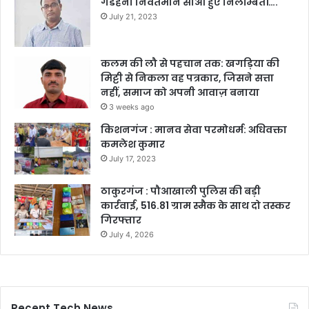
गडहनी निवर्तमान सीओ हुए निलम्बित।….
July 21, 2023
कलम की लौ से पहचान तक: खगड़िया की
मिट्टी से निकला वह पत्रकार, जिसने सत्ता
नहीं, समाज को अपनी आवाज़ बनाया
3 weeks ago
किशनगंज : मानव सेवा परमोधर्म: अधिवक्ता
कमलेश कुमार
July 17, 2023
ठाकुरगंज : पौआखाली पुलिस की बड़ी
कार्रवाई, 516.81 ग्राम स्मैक के साथ दो तस्कर
गिरफ्तार
July 4, 2026
Recent Tech News