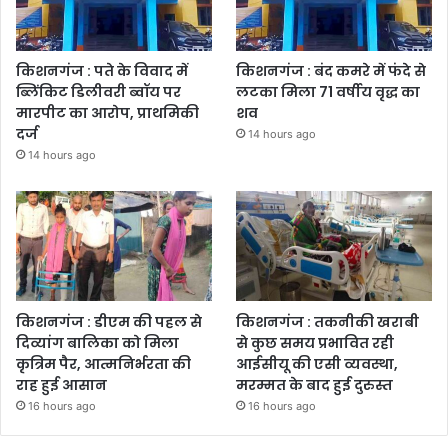
किशनगंज : पते के विवाद में
किशनगंज : बंद कमरे में फंदे से
ब्लिंकिट डिलीवरी ब्वॉय पर
लटका मिला 71 वर्षीय वृद्ध का
मारपीट का आरोप, प्राथमिकी
शव
दर्ज
14 hours ago
14 hours ago
किशनगंज : डीएम की पहल से
किशनगंज : तकनीकी खराबी
दिव्यांग बालिका को मिला
से कुछ समय प्रभावित रही
कृत्रिम पैर, आत्मनिर्भरता की
आईसीयू की एसी व्यवस्था,
राह हुई आसान
मरम्मत के बाद हुई दुरुस्त
16 hours ago
16 hours ago