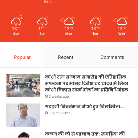
Rain
13
11
12
13
13
℃
℃
℃
℃
℃
Sun
Sun
Mon
Tue
Wed
Popular
Recent
Comments
कोशी रत्न सम्मान समारोह की ऐतिहासिक
सफलता पर सांसद दिनेश चंद्र यादव से मिला
कोशी विकास संघर्ष मोर्चा का प्रतिनिधिमंडल
3 weeks ago
गडहनी निवर्तमान सीओ हुए निलम्बित।….
July 21, 2023
कलम की लौ से पहचान तक: खगड़िया की