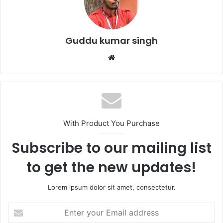
o
p
o
p
k
Guddu kumar singh
Website
With Product You Purchase
Subscribe to our mailing list
to get the new updates!
Lorem ipsum dolor sit amet, consectetur.
Enter
your