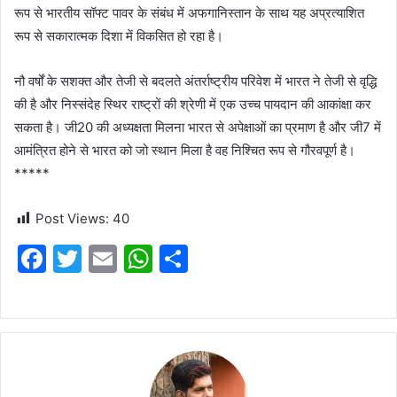
रूप से भारतीय सॉफ्ट पावर के संबंध में अफगानिस्तान के साथ यह अप्रत्याशित
रूप से सकारात्मक दिशा में विकसित हो रहा है।
नौ वर्षों के सशक्त और तेजी से बदलते अंतर्राष्ट्रीय परिवेश में भारत ने तेजी से वृद्धि
की है और निस्संदेह स्थिर राष्ट्रों की श्रेणी में एक उच्च पायदान की आकांक्षा कर
सकता है। जी20 की अध्यक्षता मिलना भारत से अपेक्षाओं का प्रमाण है और जी7 में
आमंत्रित होने से भारत को जो स्थान मिला है वह निश्चित रूप से गौरवपूर्ण है।
*****
Post Views:
40
F
T
E
W
S
a
w
m
h
h
c
itt
ai
at
ar
e
er
l
s
e
b
A