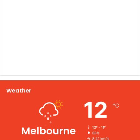
Weather
12
℃
Melbourne
13º - 11º
88%
8.41 km/h