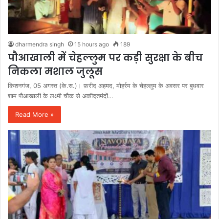
dharmendra singh
15 hours ago
189
पौआखाली में चेहल्लुम पर कड़ी सुरक्षा के बीच
निकला मशाल जुलूस
किशनगंज, 05 अगस्त (के.स.)। फ़रीद अहमद, मोहर्रम के चेहल्लुम के अवसर पर बुधवार
शाम पौआखाली के लक्ष्मी चौक से अकीदतमंदों…
Read More »