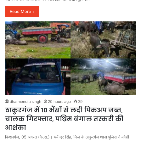
Read More »
dharmendra singh
20 hours ago
29
ठाकुरगंज में 10 भैंसों से लदी पिकअप जब्त,
चालक गिरफ्तार, पश्चिम बंगाल तस्करी की
आशंका
किशनगंज, 05 अगस्त (के.स.)। धर्मेन्द्र सिंह, जिले के ठाकुरगंज थाना पुलिस ने मवेशी