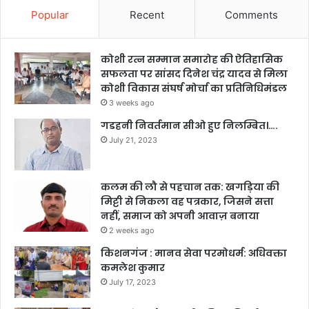
Popular
Recent
Comments
कोशी रत्न सम्मान समारोह की ऐतिहासिक
सफलता पर सांसद दिनेश चंद्र यादव से मिला
कोशी विकास संघर्ष मोर्चा का प्रतिनिधिमंडल
3 weeks ago
गडहनी निवर्तमान सीओ हुए निलम्बित।….
July 21, 2023
कलम की लौ से पहचान तक: खगड़िया की
मिट्टी से निकला वह पत्रकार, जिसने सत्ता
नहीं, समाज को अपनी आवाज़ बनाया
2 weeks ago
किशनगंज : मानव सेवा परमोधर्म: अधिवक्ता
कमलेश कुमार
July 17, 2023