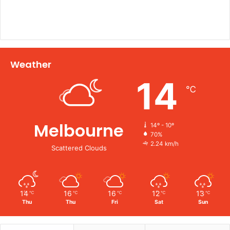
Weather
14
℃
Melbourne
14º - 10º
70%
2.24 km/h
Scattered Clouds
14
16
16
12
13
℃
℃
℃
℃
℃
Thu
Thu
Fri
Sat
Sun