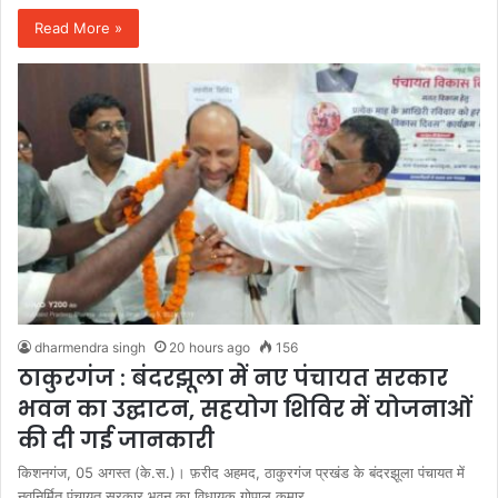
Read More »
dharmendra singh
20 hours ago
156
ठाकुरगंज : बंदरझूला में नए पंचायत सरकार
भवन का उद्घाटन, सहयोग शिविर में योजनाओं
की दी गई जानकारी
किशनगंज, 05 अगस्त (के.स.)। फ़रीद अहमद, ठाकुरगंज प्रखंड के बंदरझूला पंचायत में
नवनिर्मित पंचायत सरकार भवन का विधायक गोपाल कुमार…