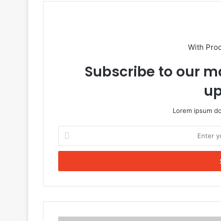
With Pro
Subscribe to our ma
up
Lorem ipsum dol
Enter
your
Email
address