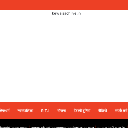
तिष/धर्म
न्यायपालिका
R.T.I
योजना
फिल्मी दुनिया
वीडियो
संपर्क करे
sachtimes.com
|
www.shruticommunicationtrust.org
|
www.ks3.org.in