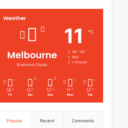
Weather
11
℃
Melbourne
18º - 10º
80%
1.79 km/h
Scattered Clouds
18
12
12
11
12
℃
℃
℃
℃
℃
Fri
Sat
Sun
Mon
Tue
Popular
Recent
Comments