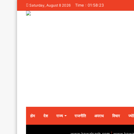
Time : 01:58:23
Saturday, August 8 2026
होम
देश
राज्य
राजनीति
अपराध
विचार
ज्यो
www.kewalsach.com
|
www.kewal