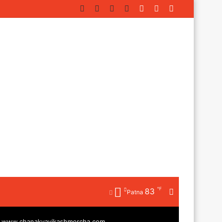
Facebook
Twitter
YouTube
Instagram
Log
Random
Sidebar
In
Article
℉
83
Random
Patna
Article
|
www.chanakyavikashmorcha.com