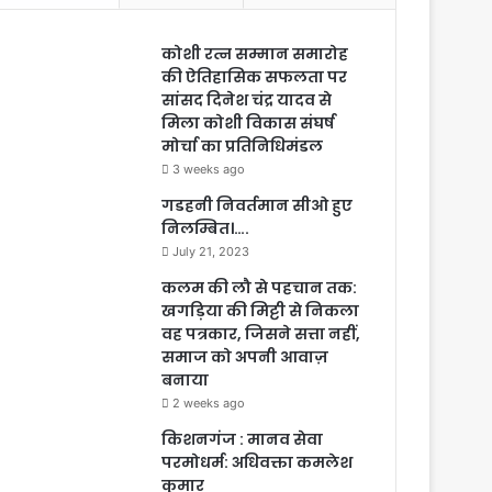
कोशी रत्न सम्मान समारोह
की ऐतिहासिक सफलता पर
सांसद दिनेश चंद्र यादव से
मिला कोशी विकास संघर्ष
मोर्चा का प्रतिनिधिमंडल
3 weeks ago
गडहनी निवर्तमान सीओ हुए
निलम्बित।….
July 21, 2023
कलम की लौ से पहचान तक:
खगड़िया की मिट्टी से निकला
वह पत्रकार, जिसने सत्ता नहीं,
समाज को अपनी आवाज़
बनाया
2 weeks ago
किशनगंज : मानव सेवा
परमोधर्म: अधिवक्ता कमलेश
कुमार