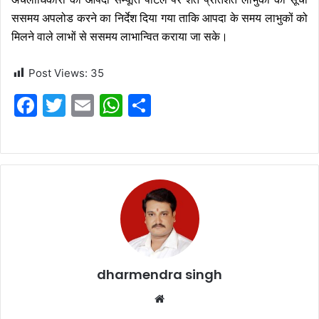
ससमय अपलोड करने का निर्देश दिया गया ताकि आपदा के समय लाभुकों को
मिलने वाले लाभों से ससमय लाभान्वित कराया जा सके।
Post Views:
35
F
T
E
W
S
a
w
m
h
h
c
itt
ai
at
ar
e
er
l
s
e
b
A
o
p
o
p
k
dharmendra singh
Website