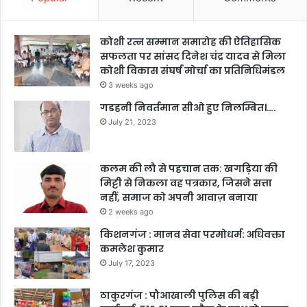
कोशी रत्न सम्मान समारोह की ऐतिहासिक
सफलता पर सांसद दिनेश चंद्र यादव से मिला
कोशी विकास संघर्ष मोर्चा का प्रतिनिधिमंडल
3 weeks ago
गडहनी निवर्तमान सीओ हुए निलम्बित।….
July 21, 2023
कलम की लौ से पहचान तक: खगड़िया की
मिट्टी से निकला वह पत्रकार, जिसने सत्ता
नहीं, समाज को अपनी आवाज़ बनाया
2 weeks ago
किशनगंज : मानव सेवा परमोधर्म: अधिवक्ता
कमलेश कुमार
July 17, 2023
ठाकुरगंज : पौआखाली पुलिस की बड़ी