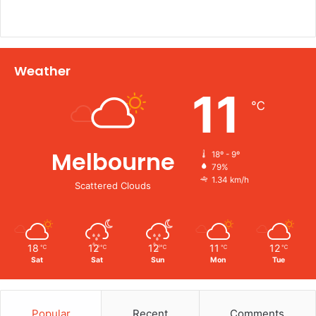
Weather
11
℃
Melbourne
18º - 9º
79%
1.34 km/h
Scattered Clouds
18
12
12
11
12
℃
℃
℃
℃
℃
Sat
Sat
Sun
Mon
Tue
Popular
Recent
Comments