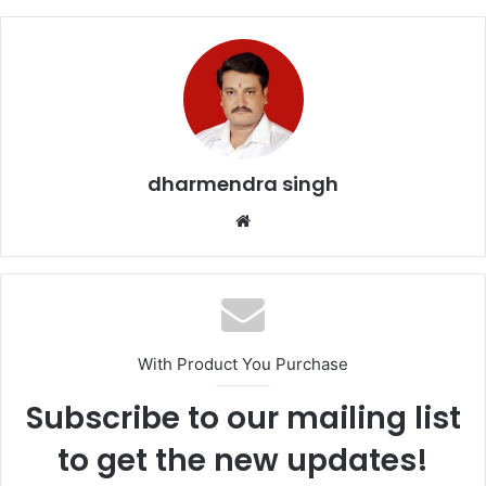
e
er
l
s
e
b
A
o
p
o
p
k
dharmendra singh
Website
With Product You Purchase
Subscribe to our mailing list
to get the new updates!