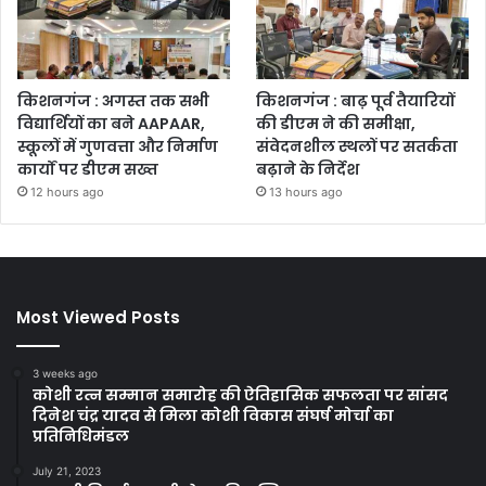
किशनगंज : अगस्त तक सभी
किशनगंज : बाढ़ पूर्व तैयारियों
विद्यार्थियों का बने AAPAAR,
की डीएम ने की समीक्षा,
स्कूलों में गुणवत्ता और निर्माण
संवेदनशील स्थलों पर सतर्कता
कार्यों पर डीएम सख्त
बढ़ाने के निर्देश
12 hours ago
13 hours ago
Most Viewed Posts
3 weeks ago
कोशी रत्न सम्मान समारोह की ऐतिहासिक सफलता पर सांसद
दिनेश चंद्र यादव से मिला कोशी विकास संघर्ष मोर्चा का
प्रतिनिधिमंडल
July 21, 2023