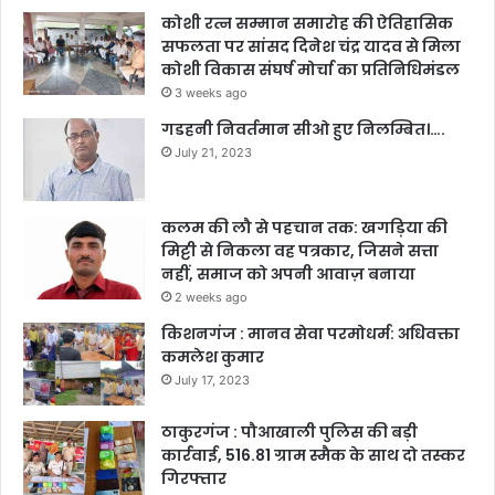
कोशी रत्न सम्मान समारोह की ऐतिहासिक
सफलता पर सांसद दिनेश चंद्र यादव से मिला
कोशी विकास संघर्ष मोर्चा का प्रतिनिधिमंडल
3 weeks ago
गडहनी निवर्तमान सीओ हुए निलम्बित।….
July 21, 2023
कलम की लौ से पहचान तक: खगड़िया की
मिट्टी से निकला वह पत्रकार, जिसने सत्ता
नहीं, समाज को अपनी आवाज़ बनाया
2 weeks ago
किशनगंज : मानव सेवा परमोधर्म: अधिवक्ता
कमलेश कुमार
July 17, 2023
ठाकुरगंज : पौआखाली पुलिस की बड़ी
कार्रवाई, 516.81 ग्राम स्मैक के साथ दो तस्कर
गिरफ्तार