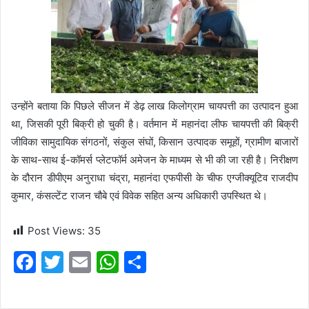
उन्होंने बताया कि पिछले सीजन में डेढ़ लाख किलोग्राम चायपत्ती का उत्पादन हुआ
था, जिसकी पूरी बिक्री हो चुकी है। वर्तमान में महानंदा लीफ चायपत्ती की बिक्री
जीविका सामुदायिक संगठनों, संकुल संघों, किसान उत्पादक समूहों, ग्रामीण बाजारों
के साथ-साथ ई-कॉमर्स प्लेटफॉर्म अमेजन के माध्यम से भी की जा रही है। निरीक्षण
के दौरान डीपीएम अनुराधा चंद्रा, महानंदा एफपीसी के चीफ एग्जीक्यूटिव राजदीप
कुमार, कंसल्टेंट राजन चौबे एवं विवेक सहित अन्य अधिकारी उपस्थित थे।
Post Views:
35
F
T
E
W
S
a
w
m
h
h
c
itt
ai
at
ar