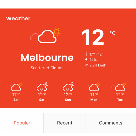
Weather
12
℃
Melbourne
17º - 12º
74%
2.24 km/h
Scattered Clouds
17
12
12
11
12
℃
℃
℃
℃
℃
Sat
Sat
Sun
Mon
Tue
Popular
Recent
Comments