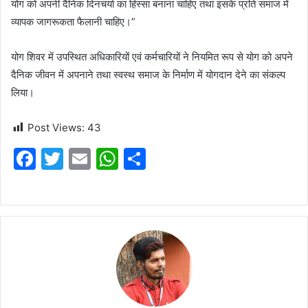
योग को अपनी दैनिक दिनचर्या का हिस्सा बनाना चाहिए तथा इसके प्रति समाज में
व्यापक जागरूकता फैलानी चाहिए।”
योग शिवर में उपस्थित अधिकारियों एवं कर्मचारियों ने नियमित रूप से योग को अपने
दैनिक जीवन में अपनाने तथा स्वस्थ समाज के निर्माण में योगदान देने का संकल्प
लिया।
Post Views:
43
F
T
E
W
S
a
w
m
h
h
c
itt
ai
at
ar
e
er
l
s
e
b
A
o
p
o
p