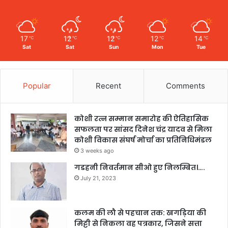
17
12
12
12
14
℃
℃
℃
℃
℃
Sat
Sat
Sun
Mon
Tue
Popular
Recent
Comments
कोशी रत्न सम्मान समारोह की ऐतिहासिक
सफलता पर सांसद दिनेश चंद्र यादव से मिला
कोशी विकास संघर्ष मोर्चा का प्रतिनिधिमंडल
3 weeks ago
गडहनी निवर्तमान सीओ हुए निलम्बित।….
July 21, 2023
कलम की लौ से पहचान तक: खगड़िया की
मिट्टी से निकला वह पत्रकार, जिसने सत्ता