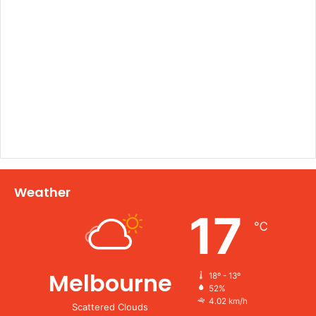
Weather
17
℃
Melbourne
18º - 13º
52%
4.02 km/h
Scattered Clouds