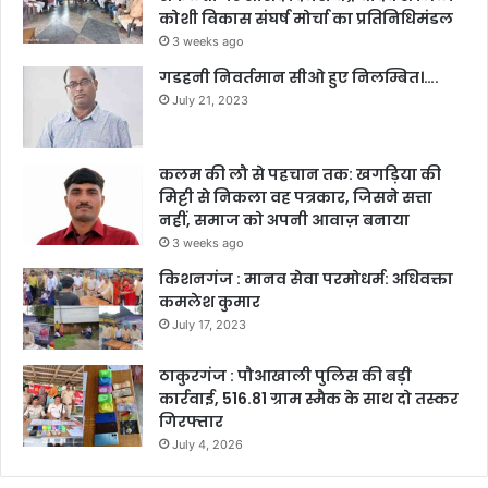
कोशी विकास संघर्ष मोर्चा का प्रतिनिधिमंडल
3 weeks ago
गडहनी निवर्तमान सीओ हुए निलम्बित।….
July 21, 2023
कलम की लौ से पहचान तक: खगड़िया की
मिट्टी से निकला वह पत्रकार, जिसने सत्ता
नहीं, समाज को अपनी आवाज़ बनाया
3 weeks ago
किशनगंज : मानव सेवा परमोधर्म: अधिवक्ता
कमलेश कुमार
July 17, 2023
ठाकुरगंज : पौआखाली पुलिस की बड़ी
कार्रवाई, 516.81 ग्राम स्मैक के साथ दो तस्कर
गिरफ्तार
July 4, 2026