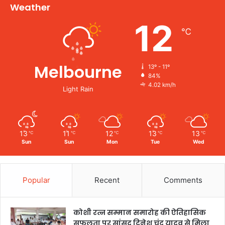
Weather
12
℃
Melbourne
13º - 11º
84%
4.02 km/h
Light Rain
13
11
12
13
13
℃
℃
℃
℃
℃
Sun
Sun
Mon
Tue
Wed
Popular
Recent
Comments
कोशी रत्न सम्मान समारोह की ऐतिहासिक
सफलता पर सांसद दिनेश चंद्र यादव से मिला