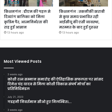
किशनगंज : डीएम की पहल से
किशनगंज : तकनीकी खराबी
दिव्यांग बालिका को मिला
से कुछ समय प्रभावित रही
कृत्रिम पैर, आत्मनिर्भरता की
आईसीयू की एसी व्यवस्था,
राह हुई आसान
मरम्मत के बाद हुई दुरुस्त
13 hours ago
13 hours ago
Most Viewed Posts
3 weeks ago
कोशी रत्न सम्मान समारोह की ऐतिहासिक सफलता पर सांसद
दिनेश चंद्र यादव से मिला कोशी विकास संघर्ष मोर्चा का
प्रतिनिधिमंडल
July 21, 2023
गडहनी निवर्तमान सीओ हुए निलम्बित।….
3 weeks ago