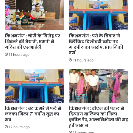
किशनगंज : चोरी के गिरोह पर
किशनगंज : पते के विवाद में
शिकंजे की तैयारी, एसपी ने
ब्लिंकिट डिलीवरी ब्वॉय पर
गठित की एसआईटी
मारपीट का आरोप, प्राथमिकी
दर्ज
11 hours ago
11 hours ago
किशनगंज : बंद कमरे में फंदे से
किशनगंज : डीएम की पहल से
लटका मिला 71 वर्षीय वृद्ध का
दिव्यांग बालिका को मिला
शव
कृत्रिम पैर, आत्मनिर्भरता की राह
हुई आसान
12 hours ago
13 hours ago