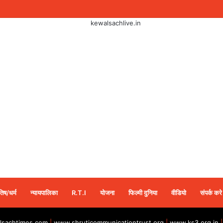
तिष/धर्म
न्यायपालिका
R.T.I
योजना
फिल्मी दुनिया
वीडियो
संपर्क करे
sachtimes.com
|
www.shruticommunicationtrust.org
|
www.ks3.org.in