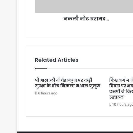
नकली नोट बरामद...
Related Articles
पौआखाली में चेहल्लुम पर कड़ी
किशनगंज मे
सुरक्षा के बीच निकला मशाल जुलूस
दिवस पर भव
एसपी ने किय
6 hours ago
उद्घाटन
10 hours ag