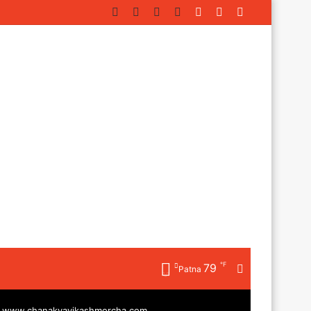
Facebook
Twitter
YouTube
Instagram
Log
Random
Sidebar
In
Article
℉
79
Random
Patna
Article
|
www.chanakyavikashmorcha.com