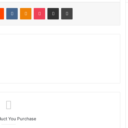
rest
Reddit
VKontakte
Odnoklassniki
Pocket
Share via Email
Print
duct You Purchase