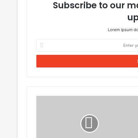
Subscribe to our ma
up
Lorem ipsum dol
Enter
your
Email
address