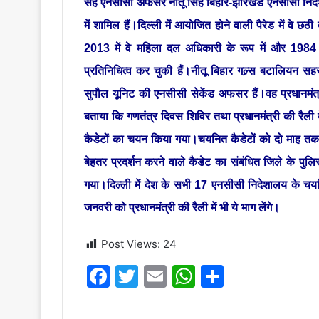
सह एनसीसी अफसर नीतू सिंह बिहार-झारखंड एनसीसी निदेशालय
में शामिल हैं।दिल्ली में आयोजित होने वाली पैरेड में वे
2013 में वे महिला दल अधिकारी के रूप में और 1984 म
प्रतिनिधित्व कर चुकी हैं।नीतू बिहार गल्र्स बटालियन सह
सुपौल यूनिट की एनसीसी सेकेंड अफसर हैं।वह प्रधानमंत्री 
बताया कि गणतंत्र दिवस शिविर तथा प्रधानमंत्री की रैली मे
कैडेटों का चयन किया गया।चयनित कैडेटों को दो माह तक दाना
बेहतर प्रदर्शन करने वाले कैडेट का संबंधित जिले के पु
गया।दिल्ली में देश के सभी 17 एनसीसी निदेशालय के चयनित
जनवरी को प्रधानमंत्री की रैली में भी ये भाग लेंगे।
Post Views:
24
F
T
E
W
S
a
w
m
h
h