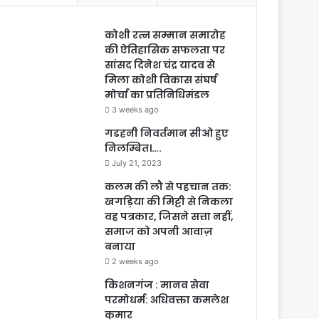
कोशी रत्न सम्मान समारोह
की ऐतिहासिक सफलता पर
सांसद दिनेश चंद्र यादव से
मिला कोशी विकास संघर्ष
मोर्चा का प्रतिनिधिमंडल
3 weeks ago
गडहनी निवर्तमान सीओ हुए
निलम्बित।….
July 21, 2023
कलम की लौ से पहचान तक:
खगड़िया की मिट्टी से निकला
वह पत्रकार, जिसने सत्ता नहीं,
समाज को अपनी आवाज़
बनाया
2 weeks ago
किशनगंज : मानव सेवा
परमोधर्म: अधिवक्ता कमलेश
कुमार