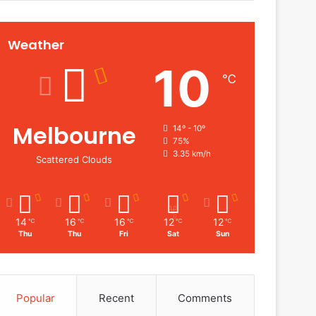
Weather
10
℃
Melbourne
14º - 10º
75%
3.35 km/h
Scattered Clouds
14
16
16
12
12
℃
℃
℃
℃
℃
Thu
Thu
Fri
Sat
Sun
Popular
Recent
Comments