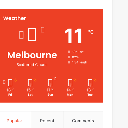
Weather
11
℃
Melbourne
18º - 9º
82%
1.34 km/h
Scattered Clouds
18
15
11
14
13
℃
℃
℃
℃
℃
Fri
Sat
Sun
Mon
Tue
Popular
Recent
Comments