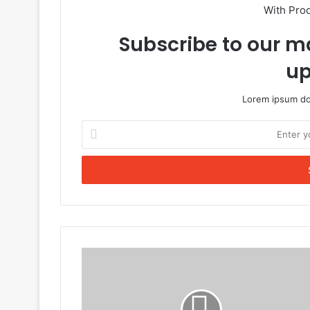
With Pro
Subscribe to our ma
up
Lorem ipsum dol
Enter
your
Email
address