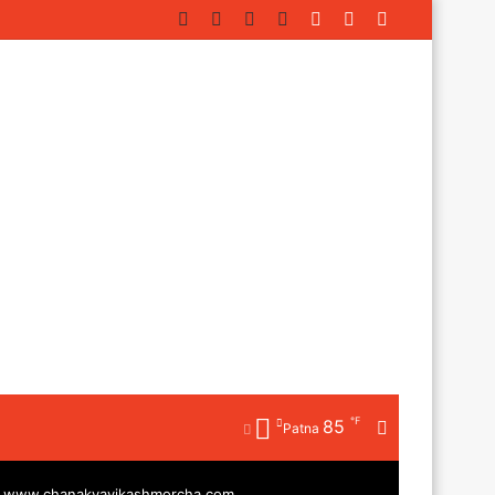
Facebook
Twitter
YouTube
Instagram
Log
Random
Sidebar
In
Article
℉
85
Random
Patna
Article
|
www.chanakyavikashmorcha.com