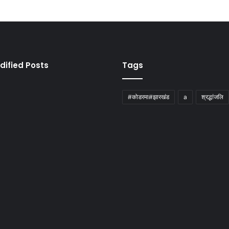
dified Posts
Tags
#कोडरमा#झारखंड
a
श्रद्धांजलि