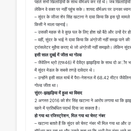
पहले सभी खिलाड़ियों के साथ वॉर्मअप कर रहे थे। जब खिलाड़ियो
लेकिन वे वक्त पर नहीं पहुंच सके। शायद वॉर्मअप पर उनका ध्यान
– सुंदर के जीजा शेर सिंह खटाना ने दावा किया कि इस पूरे मामले म
किसी ने माला पहनाई।
– उसकी महक से वे कुछ पल के लिए होश खो बैठे और उन्हें देर ह
– वहीं, सुंदर के भाई ने दावा किया कि अंग्रेजी नहीं समझ पाने क
ट्रांसलेटर मुहैया कराए थे जो अंग्रेजी नहीं समझते। लेकिन सुंद
इसी साल दुबई में जीता था गोल्ड
– जैवेलिन थ्रो (एफ46) में देवेंद्र झाझड़िया के साथ दो अौर भारतीय
में सुंदर मेडल के सबसे तगड़े दावेदार थे।
– उन्होंने इसी साल मार्च में पैरा-नेशनल में 68.42 मीटर जैवेलि
गोल्ड जीता था।
सुंदर-झाझड़िया में हुआ था विवाद
2 अगस्त 2016 को शेर सिंह खटाना ने आरोप लगाया था कि झाझड़िया
खाने में प्रतिबंधित पदार्थ दिया जा सकता है।
हो गया था रजिस्ट्रेशन, मिल गया था चेस्ट नंबर
– खटाना बताते हैं कि सुंदर को चेस्ट नंबर भी मिल गया था और 
वॉर्मअप कर रहा था और उसने कहा था कि अभी मेरा नंबर आने वा