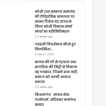
कोशी रत्न सम्मान समारोह
की ऐतिहासिक सफलता पर
सांसद दिनेश चंद्र यादव से
मिला कोशी विकास संघर्ष
मोर्चा का प्रतिनिधिमंडल
3 weeks ago
गडहनी निवर्तमान सीओ हुए
निलम्बित।….
July 21, 2023
कलम की लौ से पहचान तक:
खगड़िया की मिट्टी से निकला
वह पत्रकार, जिसने सत्ता नहीं,
समाज को अपनी आवाज़
बनाया
2 weeks ago
किशनगंज : मानव सेवा
परमोधर्म: अधिवक्ता कमलेश
कुमार