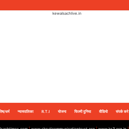
तिष/धर्म
न्यायपालिका
R.T.I
योजना
फिल्मी दुनिया
वीडियो
संपर्क करे
sachtimes.com
|
www.shruticommunicationtrust.org
|
www.ks3.org.in