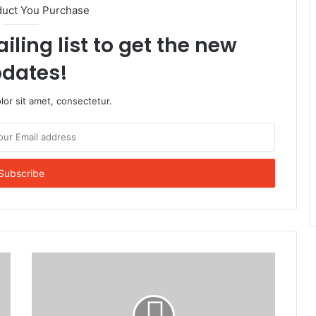
duct You Purchase
iling list to get the new
dates!
or sit amet, consectetur.