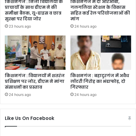
किशनगंज : निजी विद्यालयों के
किशनगंज में दो आरओबी,
प्राचार्यों के साथ डीएम ने की
गलगलिया स्टेशन के विकास
समीक्षा बैठक, यू-डाइस व छात्र
सहित कई रेल परियोजनाओं की
सुरक्षा पर दिया जोर
मांग
23 hours ago
24 hours ago
किशनगंज : विद्यालयों में शतरंज
किशनगंज : बहादुरगंज में अवैध
प्रशिक्षण पर जोर, डीएम ने मांगा
लॉटरी गिरोह का भंडाफोड़, दो
संसाधनों का प्रस्ताव
गिरफ्तार
24 hours ago
24 hours ago
Like Us On Facebook