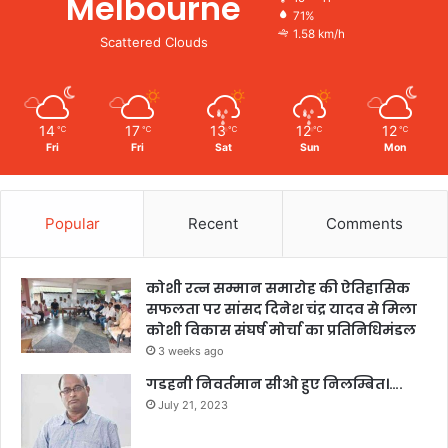
Melbourne
71%
1.58 km/h
Scattered Clouds
14
17
13
12
12
℃
℃
℃
℃
℃
Fri
Fri
Sat
Sun
Mon
Popular
Recent
Comments
कोशी रत्न सम्मान समारोह की ऐतिहासिक
सफलता पर सांसद दिनेश चंद्र यादव से मिला
कोशी विकास संघर्ष मोर्चा का प्रतिनिधिमंडल
3 weeks ago
गडहनी निवर्तमान सीओ हुए निलम्बित।….
July 21, 2023