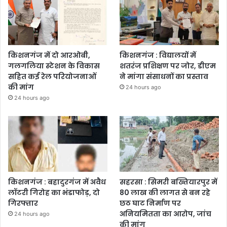
किशनगंज में दो आरओबी,
किशनगंज : विद्यालयों में
गलगलिया स्टेशन के विकास
शतरंज प्रशिक्षण पर जोर, डीएम
सहित कई रेल परियोजनाओं
ने मांगा संसाधनों का प्रस्ताव
की मांग
24 hours ago
24 hours ago
किशनगंज : बहादुरगंज में अवैध
सहरसा : सिमरी बख्तियारपुर में
लॉटरी गिरोह का भंडाफोड़, दो
80 लाख की लागत से बन रहे
गिरफ्तार
छठ घाट निर्माण पर
अनियमितता का आरोप, जांच
24 hours ago
की मांग