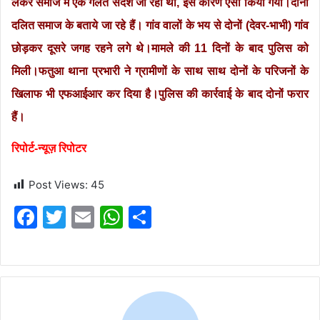
लेकर समाज में एक गलत संदेश जा रहा था, इस कारण ऐसा किया गया।दोनों
दलित समाज के बताये जा रहे हैं। गांव वालों के भय से दोनों (देवर-भाभी) गांव
छोड़कर दूसरे जगह रहने लगे थे।मामले की 11 दिनों के बाद पुलिस को
मिली।फतुआ थाना प्रभारी ने ग्रामीणों के साथ साथ दोनों के परिजनों के
खिलाफ भी एफआईआर कर दिया है।पुलिस की कार्रवाई के बाद दोनों फरार
हैं।
रिपोर्ट-न्यूज़ रिपोटर
Post Views:
45
F
T
E
W
S
a
w
m
h
h
c
itt
ai
at
ar
e
er
l
s
e
b
A