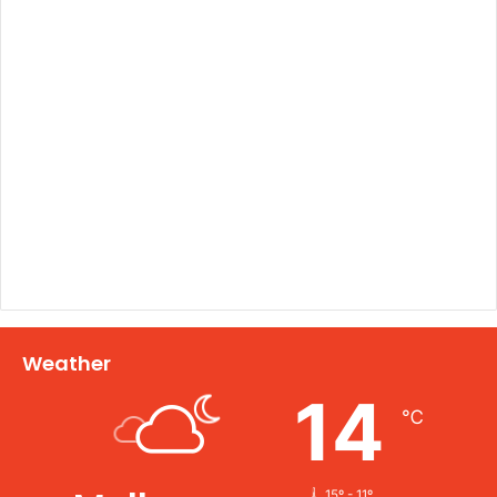
Weather
14
℃
15º - 11º