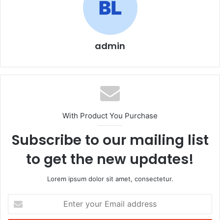
o
p
o
p
k
admin
With Product You Purchase
Subscribe to our mailing list
to get the new updates!
Lorem ipsum dolor sit amet, consectetur.
Enter
your
Email