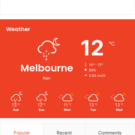
Weather
12
℃
Melbourne
14º - 12º
89%
5.84 km/h
Rain
13
12
11
13
13
℃
℃
℃
℃
℃
Sun
Sun
Mon
Tue
Wed
Popular
Recent
Comments