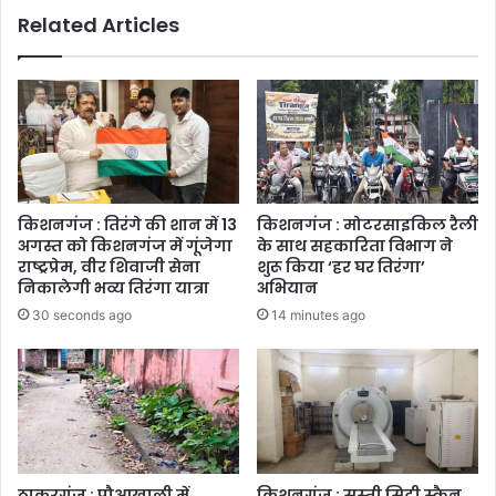
Related Articles
किशनगंज : तिरंगे की शान में 13
किशनगंज : मोटरसाइकिल रैली
अगस्त को किशनगंज में गूंजेगा
के साथ सहकारिता विभाग ने
राष्ट्रप्रेम, वीर शिवाजी सेना
शुरू किया ‘हर घर तिरंगा’
निकालेगी भव्य तिरंगा यात्रा
अभियान
30 seconds ago
14 minutes ago
ठाकुरगंज : पौआखाली में
किशनगंज : सस्ती सिटी स्कैन