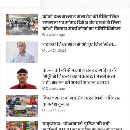
कोशी रत्न सम्मान समारोह की ऐतिहासिक
सफलता पर सांसद दिनेश चंद्र यादव से मिला
कोशी विकास संघर्ष मोर्चा का प्रतिनिधिमंडल
3 weeks ago
गडहनी निवर्तमान सीओ हुए निलम्बित।….
July 21, 2023
कलम की लौ से पहचान तक: खगड़िया की
मिट्टी से निकला वह पत्रकार, जिसने सत्ता
नहीं, समाज को अपनी आवाज़ बनाया
3 weeks ago
किशनगंज : मानव सेवा परमोधर्म: अधिवक्ता
कमलेश कुमार
July 17, 2023
ठाकुरगंज : पौआखाली पुलिस की बड़ी