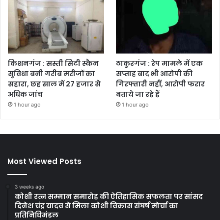
किशनगंज : सस्ती सिटी स्कैन
ठाकुरगंज : रेप मामले में एक
सुविधा बनी गरीब मरीजों का
सप्ताह बाद भी आरोपी की
सहारा, छह साल में 27 हजार से
गिरफ्तारी नहीं, आरोपी फरार
अधिक जांच
बताये जा रहे हैं
1 hour ago
1 hour ago
Most Viewed Posts
3 weeks ago
कोशी रत्न सम्मान समारोह की ऐतिहासिक सफलता पर सांसद
दिनेश चंद्र यादव से मिला कोशी विकास संघर्ष मोर्चा का
प्रतिनिधिमंडल