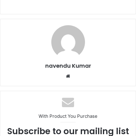
a
w
m
h
h
c
itt
ai
at
ar
e
er
l
s
e
b
A
o
p
o
p
k
navendu Kumar
Website
With Product You Purchase
Subscribe to our mailing list