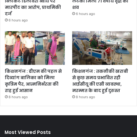
ब्लिंकिट डिलीवरी ब्वॉय पर
लटका मिला 71 वर्षीय वृद्ध का
मारपीट का आरोप, प्राथमिकी
शव
दर्ज
6 hours ago
6 hours ago
किशनगंज : डीएम की पहल से
किशनगंज : तकनीकी खराबी
दिव्यांग बालिका को मिला
से कुछ समय प्रभावित रही
कृत्रिम पैर, आत्मनिर्भरता की
आईसीयू की एसी व्यवस्था,
राह हुई आसान
मरम्मत के बाद हुई दुरुस्त
8 hours ago
8 hours ago
Most Viewed Posts