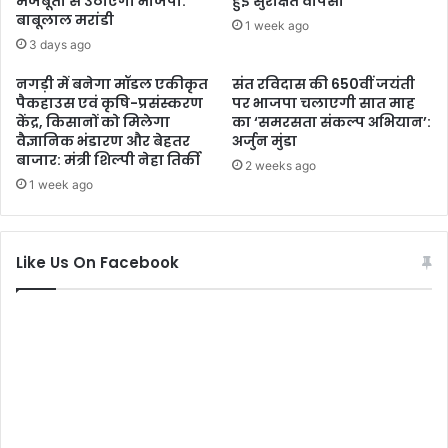
मजबूती से उठाएगी भाजपा:
हुई सुरक्षित वापसी
बाबूलाल मरांडी
1 week ago
3 days ago
नगड़ी में बनेगा मॉडल एकीकृत
संत रविदास की 650वीं जयंती
पैकहाउस एवं कृषि-प्रसंस्करण
पर भाजपा चलाएगी सात माह
केंद्र, किसानों को मिलेगा
का ‘समरसता संकल्प अभियान’:
वैज्ञानिक भंडारण और बेहतर
अर्जुन मुंडा
बाजार: मंत्री शिल्पी नेहा तिर्की
2 weeks ago
1 week ago
Like Us On Facebook