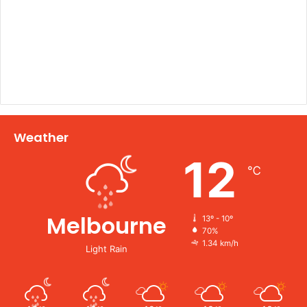
Weather
12
℃
Melbourne
13º - 10º
70%
1.34 km/h
Light Rain