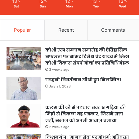
13
12
12
13
13
℃
℃
℃
℃
℃
Sat
Sun
Mon
Tue
Wed
Popular
Recent
Comments
कोशी रत्न सम्मान समारोह की ऐतिहासिक
सफलता पर सांसद दिनेश चंद्र यादव से मिला
कोशी विकास संघर्ष मोर्चा का प्रतिनिधिमंडल
3 weeks ago
गडहनी निवर्तमान सीओ हुए निलम्बित।….
July 21, 2023
कलम की लौ से पहचान तक: खगड़िया की
मिट्टी से निकला वह पत्रकार, जिसने सत्ता
नहीं, समाज को अपनी आवाज़ बनाया
2 weeks ago
किशनगंज : मानव सेवा परमोधर्म: अधिवक्ता