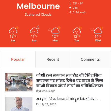
Melbourne
13º - 9º
71%
2.24 km/h
Scattered Clouds
13
11
12
12
14
℃
℃
℃
℃
℃
Sat
Sun
Mon
Tue
Wed
Popular
Recent
Comments
कोशी रत्न सम्मान समारोह की ऐतिहासिक
सफलता पर सांसद दिनेश चंद्र यादव से मिला
कोशी विकास संघर्ष मोर्चा का प्रतिनिधिमंडल
3 weeks ago
गडहनी निवर्तमान सीओ हुए निलम्बित।….
July 21, 2023