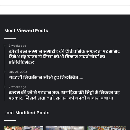
Most Viewed Posts
3 weeks ago
कोशी रत्न सम्मान समारोह की ऐतिहासिक सफलता पर सांसद
दिनेश चंद्र यादव से मिला कोशी विकास संघर्ष मोर्चा का
प्रतिनिधिमंडल
July 21, 2023
गडहनी निवर्तमान सीओ हुए निलम्बित।….
2 weeks ago
कलम की लौ से पहचान तक: खगड़िया की मिट्टी से निकला वह
पत्रकार, जिसने सत्ता नहीं, समाज को अपनी आवाज़ बनाया
Last Modified Posts