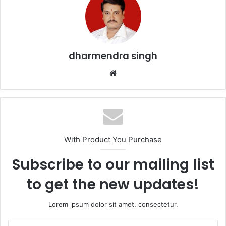
b
A
o
p
o
p
k
dharmendra singh
Website
With Product You Purchase
Subscribe to our mailing list
to get the new updates!
Lorem ipsum dolor sit amet, consectetur.
Enter