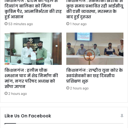
किशनगंज : डीएम की पहल से
किशनगंज : तकनीकी खराबी से
दिव्यांग बालिका को मिला
कुछ समय प्रभावित रही आईसीयू
कृत्रिम पैर, आत्मनिर्भरता की राह
की एसी व्यवस्था, मरम्मत के
हुई आसान
बाद हुई दुरुस्त
53 minutes ago
1 hour ago
किशनगंज : हलीम चौक
किशनगंज : राष्ट्रीय युवा कोर के
श्मशान घाट में शेड निर्माण की
स्वयंसेवकों का छह दिवसीय
मांग, नगर परिषद अध्यक्ष को
प्रशिक्षण शुरू
सौंपा ज्ञापन
2 hours ago
2 hours ago
Like Us On Facebook