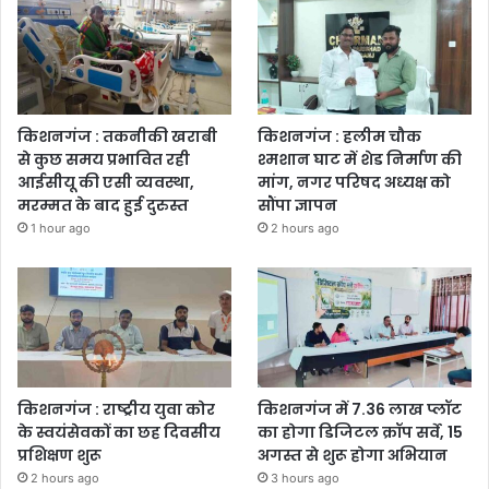
किशनगंज : तकनीकी खराबी
किशनगंज : हलीम चौक
से कुछ समय प्रभावित रही
श्मशान घाट में शेड निर्माण की
आईसीयू की एसी व्यवस्था,
मांग, नगर परिषद अध्यक्ष को
मरम्मत के बाद हुई दुरुस्त
सौंपा ज्ञापन
1 hour ago
2 hours ago
किशनगंज : राष्ट्रीय युवा कोर
किशनगंज में 7.36 लाख प्लॉट
के स्वयंसेवकों का छह दिवसीय
का होगा डिजिटल क्रॉप सर्वे, 15
प्रशिक्षण शुरू
अगस्त से शुरू होगा अभियान
2 hours ago
3 hours ago