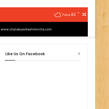
℉
82
Random
Patna
Article
|
www.chanakyavikashmorcha.com
Like Us On Facebook