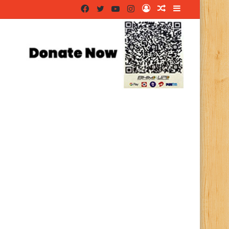
Facebook
Twitter
YouTube
Instagram
Log
Random
Sidebar
In
Article