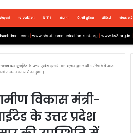
तिष/धर्म
न्यायपालिका
R.T.I
योजना
फिल्मी दुनिया
वीडियो
संपर्क करे
sachtimes.com
|
www.shruticommunicationtrust.org
|
www.ks3.org.in
जनता दल यूनाईटेड के उत्तर प्रदेश प्रभारी श्री श्रवण कुमार की उपस्थिति में आज
्यकर्ता सम्मेलन का आयोजन हुआ ।
रामीण विकास मंत्री-
ेड के उत्तर प्रदेश