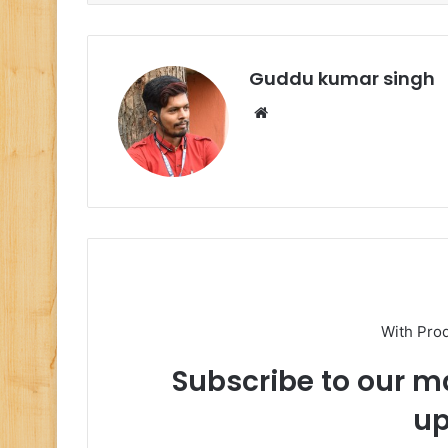
o
p
o
p
k
Guddu kumar singh
Website
With Pro
Subscribe to our ma
up