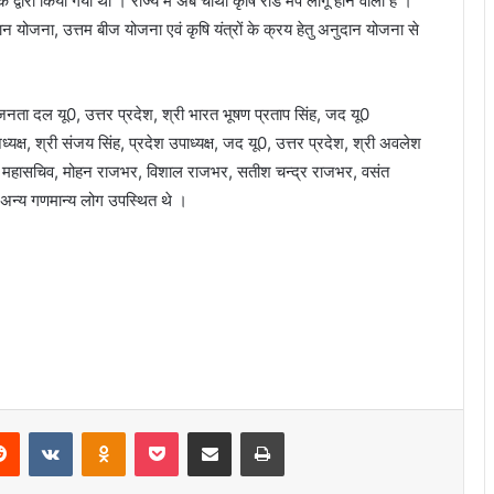
 द्वारा किया गया था । राज्य में अब चौथा कृषि रोड मैप लागू होने वाला है ।
ोजना, उत्तम बीज योजना एवं कृषि यंत्रों के क्रय हेतु अनुदान योजना से
क, जनता दल यू0, उत्तर प्रदेश, श्री भारत भूषण प्रताप सिंह, जद यू0
अध्यक्ष, श्री संजय सिंह, प्रदेश उपाध्यक्ष, जद यू0, उत्तर प्रदेश, श्री अवलेश
ल, महासचिव, मोहन राजभर, विशाल राजभर, सतीश चन्द्र राजभर, वसंत
ई अन्य गणमान्य लोग उपस्थित थे ।
erest
Reddit
VKontakte
Odnoklassniki
Pocket
Share via Email
Print