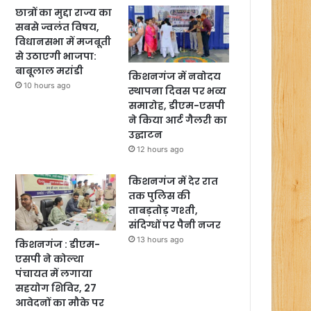
छात्रों का मुद्दा राज्य का
सबसे ज्वलंत विषय,
विधानसभा में मजबूती
से उठाएगी भाजपा:
बाबूलाल मरांडी
किशनगंज में नवोदय
10 hours ago
स्थापना दिवस पर भव्य
समारोह, डीएम-एसपी
ने किया आर्ट गैलरी का
उद्घाटन
12 hours ago
किशनगंज में देर रात
तक पुलिस की
ताबड़तोड़ गश्ती,
संदिग्धों पर पैनी नजर
13 hours ago
किशनगंज : डीएम-
एसपी ने कोल्था
पंचायत में लगाया
सहयोग शिविर, 27
आवेदनों का मौके पर