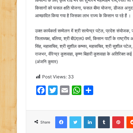
किसानों के लिए कृषि रोड मैप का शुभारंभ महामहिम राष्ट्रपति जी के
किसानों को फसल क्षति योजना, फसल बीमा योजना, डीजल अनुदान य
आच्छादित किया गया है जिसका लाभ राज्य के किसान पा रहे हैं ।
उक्त कार्यकर्ता सम्मेलन में श्री सत्येन्द्र पटेल, प्रदेश संयोज
जिलाध्यक्ष, बलिया, श्री बी0एल0 वर्मा, किसान पार्टी के राष्ट्रीय 
सिंह, महासचिव, श्री सुशील कष्यप, महासचिव, श्री सुशील पटे
राजभर, वीरेन्द्र कुशवाहा, कृष्ण बिहारी कुशवाहा के अतिरिक्त क
(अंजनि कुमार)
Post Views:
33
F
T
E
W
S
a
w
m
h
h
c
itt
ai
at
ar
e
er
l
s
e
Facebook
Twitter
LinkedIn
Tumblr
Pint
Share
b
A