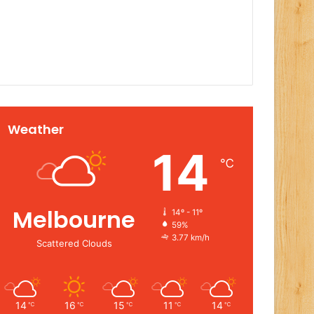
Weather
14
℃
Melbourne
14º - 11º
59%
3.77 km/h
Scattered Clouds
14
16
15
11
14
℃
℃
℃
℃
℃