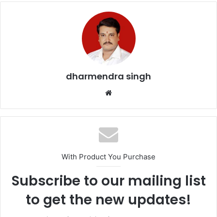
e
er
l
s
e
b
A
o
p
o
p
k
dharmendra singh
Website
With Product You Purchase
Subscribe to our mailing list
to get the new updates!