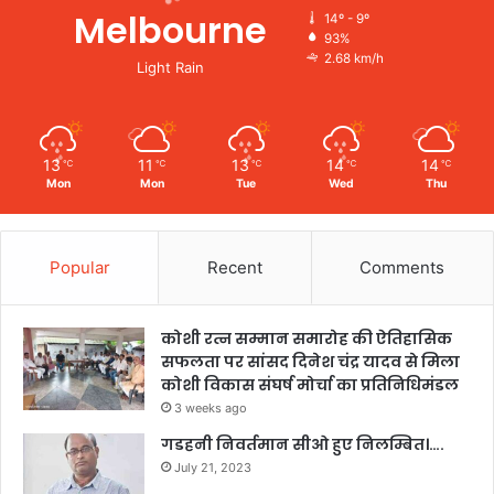
Melbourne
14º - 9º
93%
2.68 km/h
Light Rain
13
11
13
14
14
℃
℃
℃
℃
℃
Mon
Mon
Tue
Wed
Thu
Popular
Recent
Comments
कोशी रत्न सम्मान समारोह की ऐतिहासिक
सफलता पर सांसद दिनेश चंद्र यादव से मिला
कोशी विकास संघर्ष मोर्चा का प्रतिनिधिमंडल
3 weeks ago
गडहनी निवर्तमान सीओ हुए निलम्बित।….
July 21, 2023