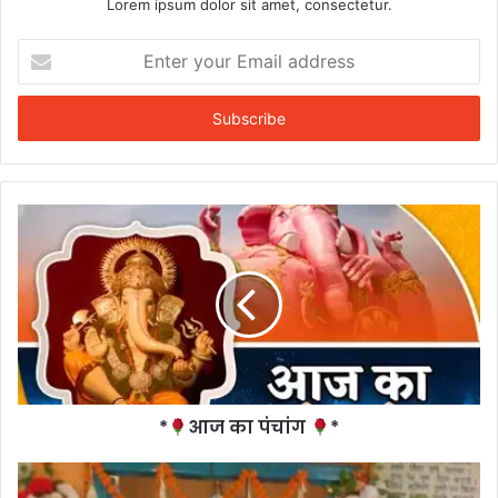
Lorem ipsum dolor sit amet, consectetur.
Enter
your
Email
address
*
आज का पंचांग
*