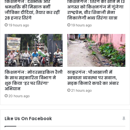
किशनगंज : देशभक्ति और
किशनगंज : तिरंगे की शान में 13
श्रमशक्ति की मिसाल बनीं
अगस्त को किशनगंज में गूंजेगा
जीविका दीदियां, तैयार कर रहीं
राष्ट्रप्रेम, वीर शिवाजी सेना
28 हजार तिरंगे
निकालेगी भव्य तिरंगा यात्रा
19 hours ago
19 hours ago
किशनगंज : मोटरसाइकिल रैली
ठाकुरगंज : पौआखाली में
के साथ सहकारिता विभाग ने
स्वच्छता व्यवस्था पर सवाल,
शुरू किया ‘हर घर तिरंगा’
सड़क किनारे कचरे का अंबार
अभियान
21 hours ago
20 hours ago
Like Us On Facebook