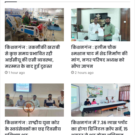
किशनगंज : तकनीकी खराबी
किशनगंज : हलीम चौक
से कुछ समय प्रभावित रही
श्मशान घाट में शेड निर्माण की
आईसीयू की एसी व्यवस्था,
मांग, नगर परिषद अध्यक्ष को
मरम्मत के बाद हुई दुरुस्त
सौंपा ज्ञापन
1 hour ago
2 hours ago
किशनगंज : राष्ट्रीय युवा कोर
किशनगंज में 7.36 लाख प्लॉट
के स्वयंसेवकों का छह दिवसीय
का होगा डिजिटल क्रॉप सर्वे, 15