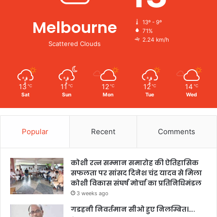
Melbourne
13º - 9º
71%
2.24 km/h
Scattered Clouds
13
11
12
12
14
℃
℃
℃
℃
℃
Sat
Sun
Mon
Tue
Wed
Popular
Recent
Comments
कोशी रत्न सम्मान समारोह की ऐतिहासिक
सफलता पर सांसद दिनेश चंद्र यादव से मिला
कोशी विकास संघर्ष मोर्चा का प्रतिनिधिमंडल
3 weeks ago
गडहनी निवर्तमान सीओ हुए निलम्बित।….