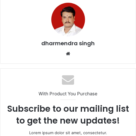
e
er
l
s
e
b
A
o
p
o
p
k
dharmendra singh
Website
With Product You Purchase
Subscribe to our mailing list
to get the new updates!
Lorem ipsum dolor sit amet, consectetur.