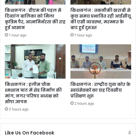
किशनगंज : डीएम की पहल से
किशनगंज : तकनीकी खराबी से
दिव्यांग बालिका को मिला
कुछ समय प्रभावित रही आईसीयू
कृत्रिम पैर, आत्मनिर्भरता की राह
की एसी व्यवस्था, मरम्मत के
हुई आसान
बाद हुई दुरुस्त
1 hour ago
1 hour ago
किशनगंज : हलीम चौक
किशनगंज : राष्ट्रीय युवा कोर के
श्मशान घाट में शेड निर्माण की
स्वयंसेवकों का छह दिवसीय
मांग, नगर परिषद अध्यक्ष को
प्रशिक्षण शुरू
सौंपा ज्ञापन
2 hours ago
2 hours ago
Like Us On Facebook