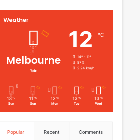
Weather
12
℃
Melbourne
14º - 11º
87%
2.24 km/h
Rain
13
11
12
13
13
℃
℃
℃
℃
℃
Sun
Sun
Mon
Tue
Wed
Popular
Recent
Comments