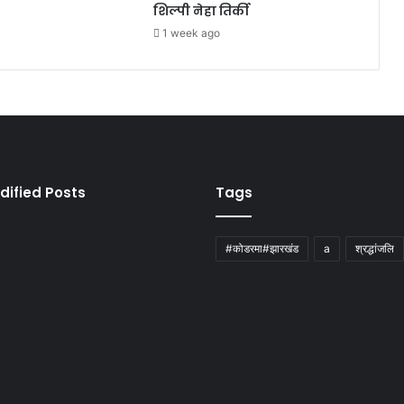
शिल्पी नेहा तिर्की
1 week ago
dified Posts
Tags
#कोडरमा#झारखंड
a
श्रद्धांजलि