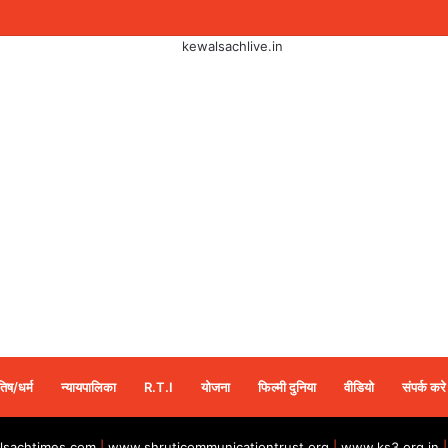
तिष/धर्म
न्यायपालिका
R.T.I
योजना
फिल्मी दुनिया
वीडियो
संपर्क करे
sachtimes.com
|
www.shruticommunicationtrust.org
|
www.ks3.org.in