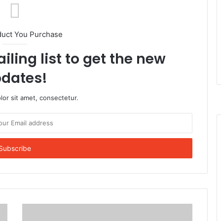
duct You Purchase
iling list to get the new
dates!
or sit amet, consectetur.