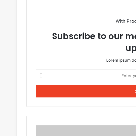
With Pro
Subscribe to our ma
up
Lorem ipsum dol
Enter
your
Email
address