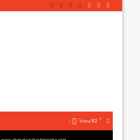
Facebook
Twitter
YouTube
Instagram
Log
Random
Sidebar
In
Article
℉
92
Random
Patna
Article
|
www.chanakyavikashmorcha.com