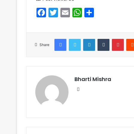
F
T
E
W
S
a
w
m
h
h
c
itt
ai
at
ar
e
er
l
s
e
Facebook
Twitter
LinkedIn
Tumblr
Pinte
Share
b
A
o
p
o
p
k
Bharti Mishra
Website