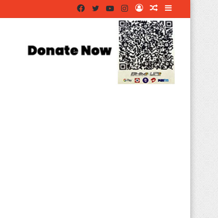
Facebook
Twitter
YouTube
Instagram
Log
Random
Sidebar
In
Article