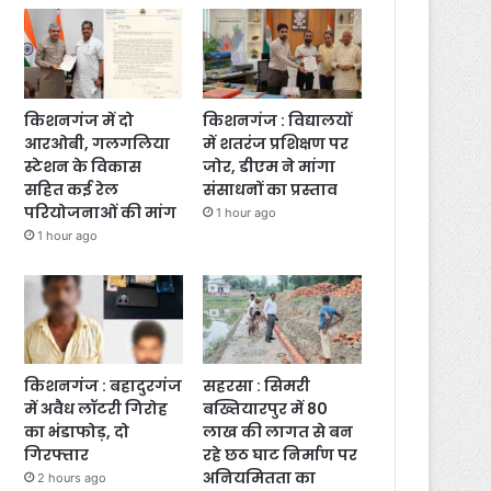
किशनगंज में दो
किशनगंज : विद्यालयों
आरओबी, गलगलिया
में शतरंज प्रशिक्षण पर
स्टेशन के विकास
जोर, डीएम ने मांगा
सहित कई रेल
संसाधनों का प्रस्ताव
परियोजनाओं की मांग
1 hour ago
1 hour ago
किशनगंज : बहादुरगंज
सहरसा : सिमरी
में अवैध लॉटरी गिरोह
बख्तियारपुर में 80
का भंडाफोड़, दो
लाख की लागत से बन
गिरफ्तार
रहे छठ घाट निर्माण पर
अनियमितता का
2 hours ago