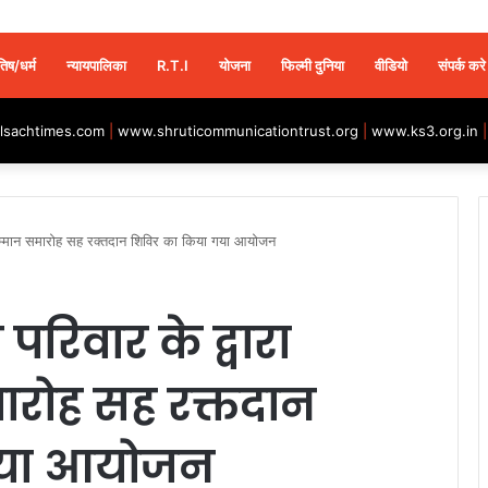
तिष/धर्म
न्यायपालिका
R.T.I
योजना
फिल्मी दुनिया
वीडियो
संपर्क करे
sachtimes.com
|
www.shruticommunicationtrust.org
|
www.ks3.org.in
ा सम्मान समारोह सह रक्तदान शिविर का किया गया आयोजन
परिवार के द्वारा
ारोह सह रक्तदान
गया आयोजन