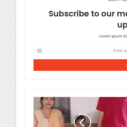
Subscribe to our ma
up
Lorem ipsum dol
Enter
your
Email
address