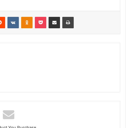
erest
Reddit
VKontakte
Odnoklassniki
Pocket
Share via Email
Print
duct You Purchase