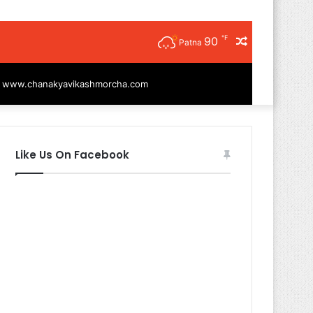
℉
90
Random
Patna
Article
|
www.chanakyavikashmorcha.com
Like Us On Facebook