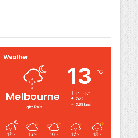
Weather
13
℃
Melbourne
14º - 10º
76%
0.89 km/h
Light Rain
12
16
16
12
13
℃
℃
℃
℃
℃