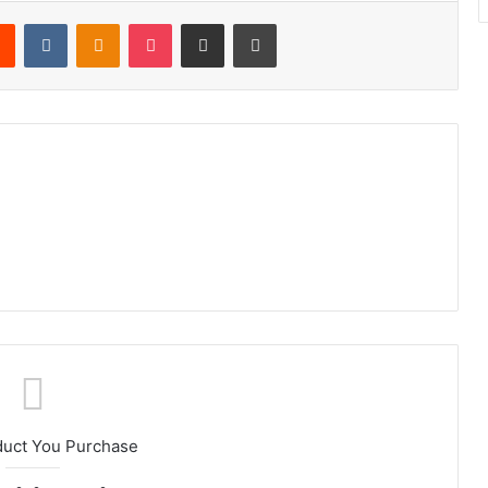
rest
Reddit
VKontakte
Odnoklassniki
Pocket
Share via Email
Print
duct You Purchase