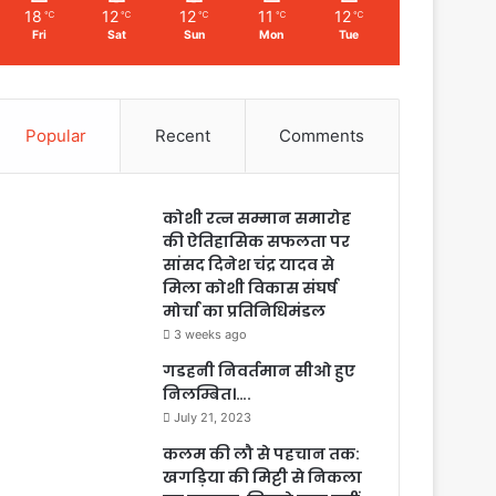
18
12
12
11
12
℃
℃
℃
℃
℃
Fri
Sat
Sun
Mon
Tue
Popular
Recent
Comments
कोशी रत्न सम्मान समारोह
की ऐतिहासिक सफलता पर
सांसद दिनेश चंद्र यादव से
मिला कोशी विकास संघर्ष
मोर्चा का प्रतिनिधिमंडल
3 weeks ago
गडहनी निवर्तमान सीओ हुए
निलम्बित।….
July 21, 2023
कलम की लौ से पहचान तक:
खगड़िया की मिट्टी से निकला