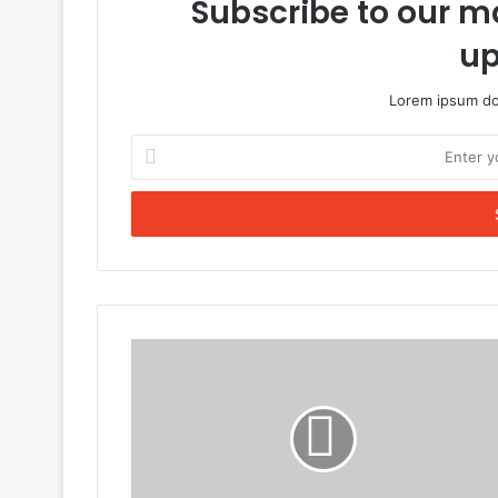
Subscribe to our ma
up
Lorem ipsum dol
Enter
your
Email
address