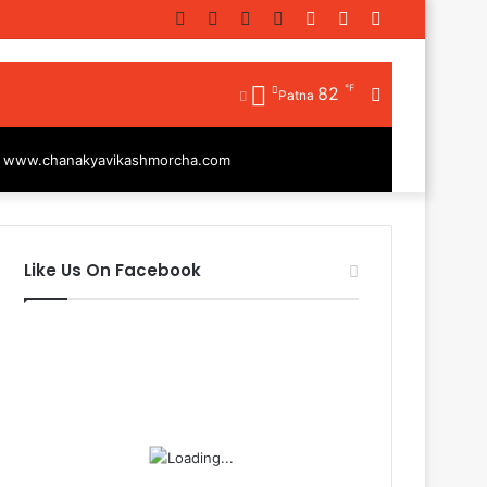
Facebook
Twitter
YouTube
Instagram
Log
Random
Sidebar
In
Article
℉
82
Random
Patna
Article
|
www.chanakyavikashmorcha.com
Like Us On Facebook