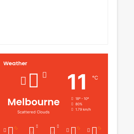
Weather
11
℃
Melbourne
18º - 10º
80%
1.79 km/h
Scattered Clouds