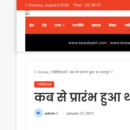
Time : 02:36:27
Saturday, August 8 2026
होम
देश
राज्य
राजनीति
अपराध
विचार
ज्यो
www.kewalsach.com
|
www.kewal
Home
/
ज्योतिष/धर्म
/
कब से प्रारंभ हुआ था कलयुग ?
ज्योतिष/धर्म
कब से प्रारंभ हुआ
Send
admin
January 27, 2017
an
email