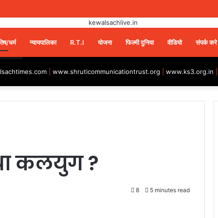
तिष/धर्म
न्यायपालिका
R.T.I
योजना
फिल्मी दुनिया
वीडियो
संपर्क करे
sachtimes.com
|
www.shruticommunicationtrust.org
|
www.ks3.org.in
 था कलयुग ?
8
5 minutes read