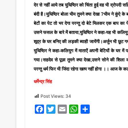
देर से नहीं आये तब युधिष्ठिर को चिंता हुई वह भी द्रोपदी 
बंदी है।युधिष्ठिर बोला भीम तुमने क्या देखा ?भीम ने कुंऐ के 
बेटों का पेट तो भर देगा परन्तु दो बेटे मिलकर एक बाप का प
उसने फसल के बारे में बताया,युधिष्ठिर ने कहा-यह भी कलियुग 
शूद्र के घर बनिए की लड़की ब्याही जायेंगी।अर्जुन भी छूट 
युधिष्ठिर ने कहा-कलियुग में माताऐं अपनी बेटियों के घर में
गया।सहदेव से पूछा तुमने क्या देखा,उसने सोने की शिला का 
परन्तु धर्म फिर भी जिंदा रहेगा खत्म नहीं होगा ।। आज के क
धर्मेन्द्र सिंह
Post Views:
34
F
T
E
W
S
a
w
m
h
h
c
itt
ai
at
ar