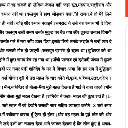
 में रह सकते हो लेकिन केवल वहीं जहां द्यूत,मद्यपान,स्त्रीसंग और
 कोई स्थान नहीं था।कलयुग ने हाथ जोड़कर कहा,”हे राजन,ये तो मेरे लिये
ैं तो ही नहीं।कोई और स्थान बताइये।सम्राट ने उसे वह स्थान भी दे दिया
ा और कलयुग उसी समय उनके मुकुट पर बैठ गया और तुरन्त उनका दिमागी
उनके गले में मरा साँप डाल दिया,इसके लिये उनके लड़के ने उन्हें शाप दे
गा और उनकी मौत हो जाएगी।कलयुग प्रारंभ हो चूका था।युधिष्ठर को था
ोने में कुछ समय शेष रह गया था।पाँचो पाण्डव एवं द्रोपदी जंगल मे छूपने
ों पर नजर पड़ी शनिदेव के मन में विचार आया कि इन सब में बुद्धिमान
कई योजन दूरी में उस महल के चार कोने थे,पूरब, पश्चिम,उतर,दक्षिण।
ीम,यधिष्ठिर से बोला-भैया मुझे महल देखना है भाई ने कहा जाओ।भीम
 थे,भीम बोला-मुझे महल देखना है।शनिदेव ने कहा- महल की कुछ शर्त है।1-
2-शर्त महल में जो देखोगे उसकी सार सहित व्याख्या करोगे।3-शर्त अगर
-मैं स्वीकार करता हूँ ऐसा ही होगा।और वह महल के पूर्व छोर की ओर
े लदे वृक्षों का नजारा देखा,आगे जाकर देखता है कि तीन कुंए है अगल-