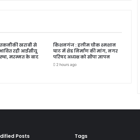
तकनीकी खराबी से
किशनगंज : हलीम चौक श्मशान
रभावित रही आईसीयू
घाट में शेड निर्माण की मांग, नगर
स्था, मरम्मत के बाद
परिषद अध्यक्ष को सौंपा ज्ञापन
2 hours ago
dified Posts
Tags