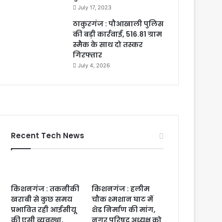
July 17, 2023
ठाकुरगंज : पौआखाली पुलिस
की बड़ी कार्रवाई, 516.81 ग्राम
स्मैक के साथ दो तस्कर
गिरफ्तार
July 4, 2026
Recent Tech News
किशनगंज : तकनीकी
किशनगंज : हलीम
खराबी से कुछ समय
चौक श्मशान घाट में
प्रभावित रही आईसीयू
शेड निर्माण की मांग,
की एसी व्यवस्था,
नगर परिषद अध्यक्ष को