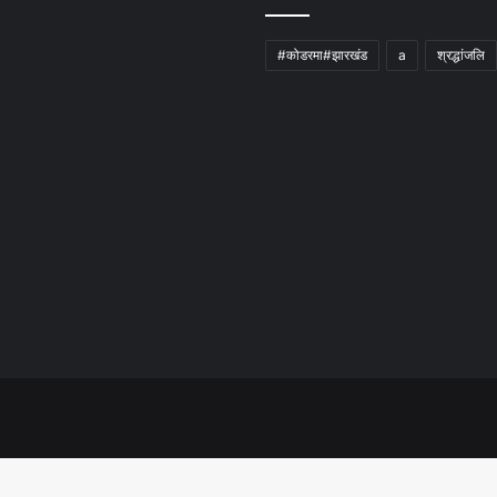
#कोडरमा#झारखंड
a
श्रद्धांजलि