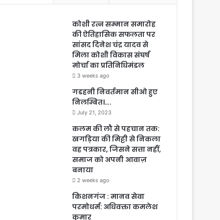
कोशी रत्न सम्मान समारोह
की ऐतिहासिक सफलता पर
सांसद दिनेश चंद्र यादव से
मिला कोशी विकास संघर्ष
मोर्चा का प्रतिनिधिमंडल
3 weeks ago
गडहनी निवर्तमान सीओ हुए
निलम्बित।….
July 21, 2023
कलम की लौ से पहचान तक:
खगड़िया की मिट्टी से निकला
वह पत्रकार, जिसने सत्ता नहीं,
समाज को अपनी आवाज़
बनाया
2 weeks ago
किशनगंज : मानव सेवा
परमोधर्म: अधिवक्ता कमलेश
कुमार