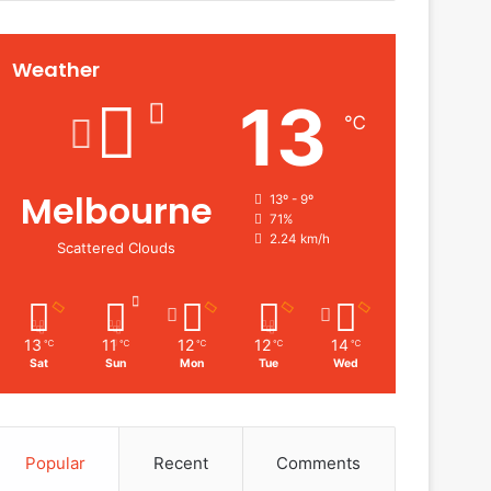
Weather
13
℃
Melbourne
13º - 9º
71%
2.24 km/h
Scattered Clouds
13
11
12
12
14
℃
℃
℃
℃
℃
Sat
Sun
Mon
Tue
Wed
Popular
Recent
Comments