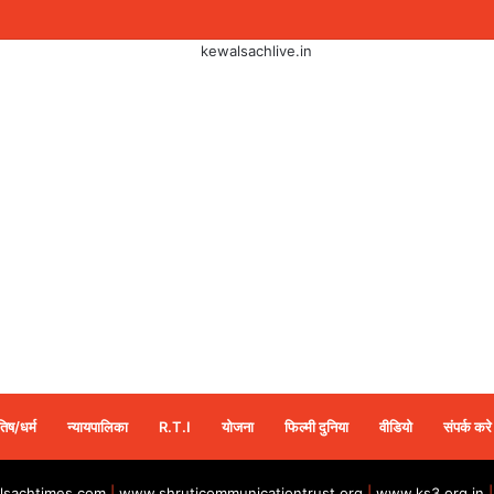
तिष/धर्म
न्यायपालिका
R.T.I
योजना
फिल्मी दुनिया
वीडियो
संपर्क करे
sachtimes.com
|
www.shruticommunicationtrust.org
|
www.ks3.org.in