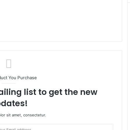
duct You Purchase
iling list to get the new
dates!
or sit amet, consectetur.