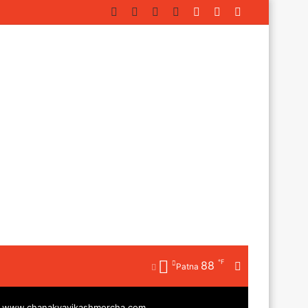
Facebook
Twitter
YouTube
Instagram
Log
Random
Sidebar
In
Article
℉
88
Random
Patna
Article
|
www.chanakyavikashmorcha.com