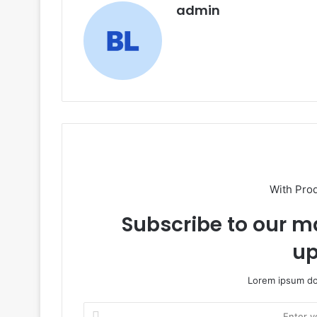
k
admin
With Pro
Subscribe to our ma
up
Lorem ipsum dol
Enter