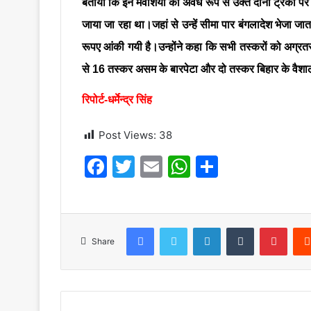
बताया कि इन मवेशियों को अवैध रूप से उक्त दोनों ट्रकों 
जाया जा रहा था।जहां से उन्हें सीमा पार बंगलादेश भेजा ज
रूपए आंकी गयी है।उन्होंने कहा कि सभी तस्करों को अग्रतर 
से 16 तस्कर असम के बारपेटा और दो तस्कर बिहार के वैशाली
रिपोर्ट-धर्मेन्द्र सिंह
Post Views:
38
F
T
E
W
S
a
w
m
h
h
c
itt
ai
at
ar
e
er
l
s
e
Facebook
Twitter
LinkedIn
Tumblr
Pinte
Share
b
A
o
p
o
p