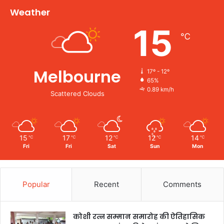
Weather
15
℃
Melbourne
17º - 12º
65%
0.89 km/h
Scattered Clouds
15
17
12
12
14
℃
℃
℃
℃
℃
Fri
Fri
Sat
Sun
Mon
Popular
Recent
Comments
कोशी रत्न सम्मान समारोह की ऐतिहासिक