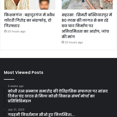
किशनगंज : बहादुरगंज में अवैध
सहरसा : सिमरी बख्तियारपुर में
लॉटरी गिरोह का भंडाफोड़, दो
80 लाख की लागत से बन रहे
गिरफ्तार
छठ घाट निर्माण पर
अनियमितता का आरोप, जांच
20 hours ago
की मांग
20 hours ago
Most Viewed Posts
3 weeks ago
कोशी रत्न सम्मान समारोह की ऐतिहासिक सफलता पर सांसद
दिनेश चंद्र यादव से मिला कोशी विकास संघर्ष मोर्चा का
प्रतिनिधिमंडल
July 21, 2023
गडहनी निवर्तमान सीओ हुए निलम्बित।….