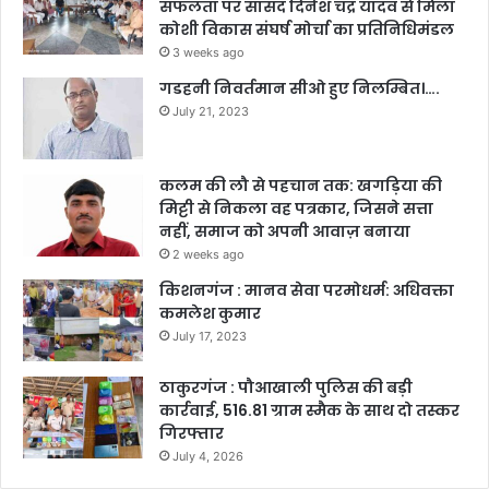
सफलता पर सांसद दिनेश चंद्र यादव से मिला
कोशी विकास संघर्ष मोर्चा का प्रतिनिधिमंडल
3 weeks ago
गडहनी निवर्तमान सीओ हुए निलम्बित।….
July 21, 2023
कलम की लौ से पहचान तक: खगड़िया की
मिट्टी से निकला वह पत्रकार, जिसने सत्ता
नहीं, समाज को अपनी आवाज़ बनाया
2 weeks ago
किशनगंज : मानव सेवा परमोधर्म: अधिवक्ता
कमलेश कुमार
July 17, 2023
ठाकुरगंज : पौआखाली पुलिस की बड़ी
कार्रवाई, 516.81 ग्राम स्मैक के साथ दो तस्कर
गिरफ्तार
July 4, 2026