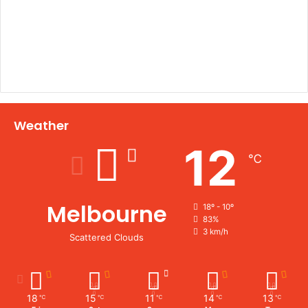
Weather
12
℃
Melbourne
18º - 10º
83%
3 km/h
Scattered Clouds
18
15
11
14
13
℃
℃
℃
℃
℃