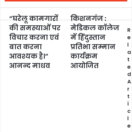
“घरेलू कामगारों
किशनगंज :
की समस्याओं पर
मेडिकल कॉलेज
R
विचार करना एवं
में हिंदुस्तान
e
l
बात करना
प्रतिभा सम्मान
a
आवश्यक है।”
कार्यक्रम
t
आनन्द माधव
आयोजित
e
d
A
r
t
i
c
l
e