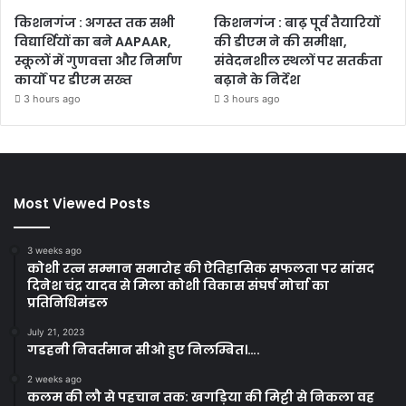
किशनगंज : अगस्त तक सभी
किशनगंज : बाढ़ पूर्व तैयारियों
विद्यार्थियों का बने AAPAAR,
की डीएम ने की समीक्षा,
स्कूलों में गुणवत्ता और निर्माण
संवेदनशील स्थलों पर सतर्कता
कार्यों पर डीएम सख्त
बढ़ाने के निर्देश
3 hours ago
3 hours ago
Most Viewed Posts
3 weeks ago
कोशी रत्न सम्मान समारोह की ऐतिहासिक सफलता पर सांसद
दिनेश चंद्र यादव से मिला कोशी विकास संघर्ष मोर्चा का
प्रतिनिधिमंडल
July 21, 2023
गडहनी निवर्तमान सीओ हुए निलम्बित।….
2 weeks ago
कलम की लौ से पहचान तक: खगड़िया की मिट्टी से निकला वह