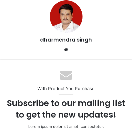
b
A
o
p
o
p
k
dharmendra singh
Website
With Product You Purchase
Subscribe to our mailing list
to get the new updates!
Lorem ipsum dolor sit amet, consectetur.