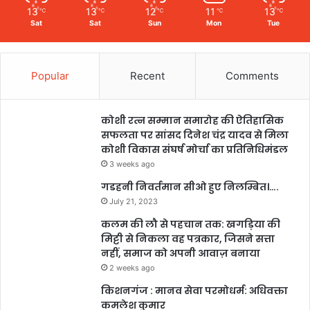
13
13
12
11
13
℃
℃
℃
℃
℃
Sat
Sat
Sun
Mon
Tue
Popular
Recent
Comments
कोशी रत्न सम्मान समारोह की ऐतिहासिक
सफलता पर सांसद दिनेश चंद्र यादव से मिला
कोशी विकास संघर्ष मोर्चा का प्रतिनिधिमंडल
3 weeks ago
गडहनी निवर्तमान सीओ हुए निलम्बित।….
July 21, 2023
कलम की लौ से पहचान तक: खगड़िया की
मिट्टी से निकला वह पत्रकार, जिसने सत्ता
नहीं, समाज को अपनी आवाज़ बनाया
2 weeks ago
किशनगंज : मानव सेवा परमोधर्म: अधिवक्ता
कमलेश कुमार