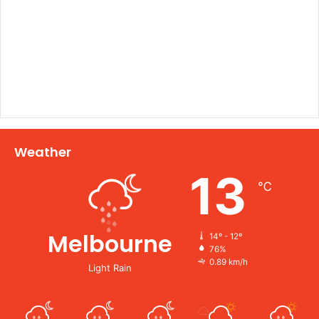
Weather
13
℃
Melbourne
14º - 12º
76%
0.89 km/h
Light Rain