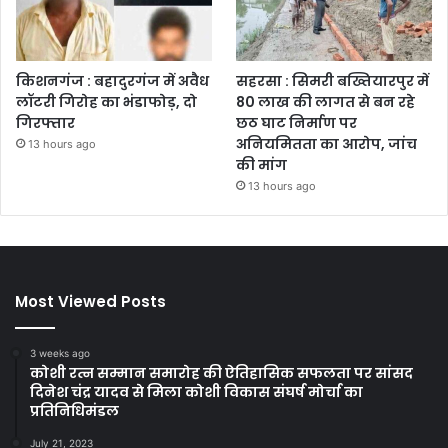
किशनगंज : बहादुरगंज में अवैध
सहरसा : सिमरी बख्तियारपुर में
लॉटरी गिरोह का भंडाफोड़, दो
80 लाख की लागत से बन रहे
गिरफ्तार
छठ घाट निर्माण पर
अनियमितता का आरोप, जांच
13 hours ago
की मांग
13 hours ago
Most Viewed Posts
3 weeks ago
कोशी रत्न सम्मान समारोह की ऐतिहासिक सफलता पर सांसद
दिनेश चंद्र यादव से मिला कोशी विकास संघर्ष मोर्चा का
प्रतिनिधिमंडल
July 21, 2023