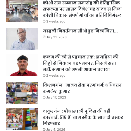
कोशी रत्न सम्मान समारोह की ऐतिहासिक
सफलता पर सांसद दिनेश चंद्र यादव से मिला
कोशी विकास संघर्ष मोर्चा का प्रतिनिधिमंडल
3 weeks ago
गडहनी निवर्तमान सीओ हुए निलम्बित।….
July 21, 2023
कलम की लौ से पहचान तक: खगड़िया की
मिट्टी से निकला वह पत्रकार, जिसने सत्ता
नहीं, समाज को अपनी आवाज़ बनाया
2 weeks ago
किशनगंज : मानव सेवा परमोधर्म: अधिवक्ता
कमलेश कुमार
July 17, 2023
ठाकुरगंज : पौआखाली पुलिस की बड़ी
कार्रवाई, 516.81 ग्राम स्मैक के साथ दो तस्कर
गिरफ्तार
July 4, 2026