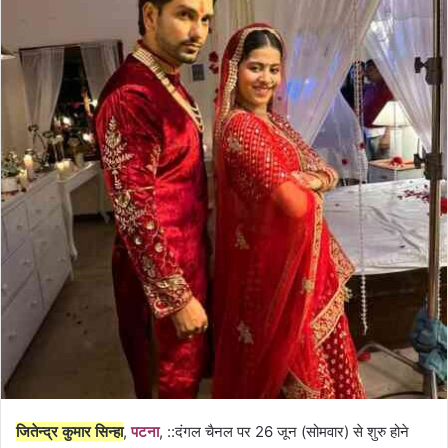
जितेन्द्र कुमार सिन्हा
,
पटना
, ::दंगल चैनल पर 26 जून (सोमवार) से शुरु होने