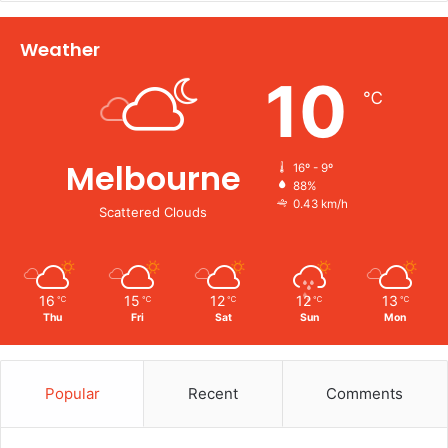
Weather
10
℃
Melbourne
16º - 9º
88%
0.43 km/h
Scattered Clouds
16
15
12
12
13
℃
℃
℃
℃
℃
Thu
Fri
Sat
Sun
Mon
Popular
Recent
Comments