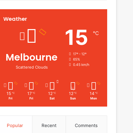
Weather
15
℃
Melbourne
17º - 12º
65%
0.45 km/h
Scattered Clouds
15
17
12
12
14
℃
℃
℃
℃
℃
Fri
Fri
Sat
Sun
Mon
Popular
Recent
Comments