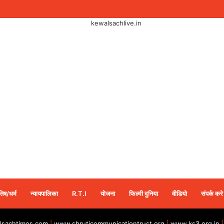
तिष/धर्म
न्यायपालिका
R.T.I
योजना
फिल्मी दुनिया
वीडियो
संपर्क करे
sachtimes.com
|
www.shruticommunicationtrust.org
|
www.ks3.org.in