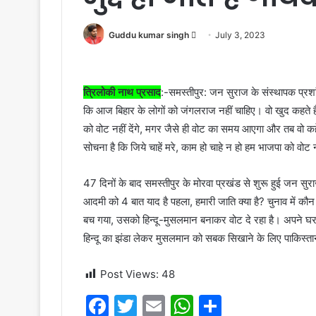
Send
Guddu kumar singh
July 3, 2023
an
email
त्रिलोकी नाथ प्रसाद
:-समस्तीपुर: जन सुराज के संस्थापक प्रश
कि आज बिहार के लोगों को जंगलराज नहीं चाहिए। वो खुद कहते ह
को वोट नहीं देंगे, मगर जैसे ही वोट का समय आएगा और तब वो क
सोचना है कि जिये चाहें मरे, काम हो चाहे न हो हम भाजपा को वोट नह
47 दिनों के बाद समस्तीपुर के मोरवा प्रखंड से शुरू हुई जन सुर
आदमी को 4 बात याद है पहला, हमारी जाति क्या है? चुनाव में कौन
बच गया, उसको हिन्दू-मुसलमान बनाकर वोट दे रहा है। अपने घर म
हिन्दू का झंडा लेकर मुसलमान को सबक सिखाने के लिए पाकिस्तान
Post Views:
48
F
T
E
W
S