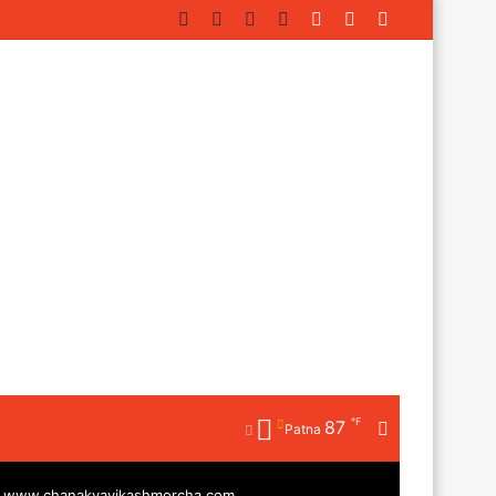
Facebook
Twitter
YouTube
Instagram
Log
Random
Sidebar
In
Article
℉
87
Random
Patna
Article
|
www.chanakyavikashmorcha.com