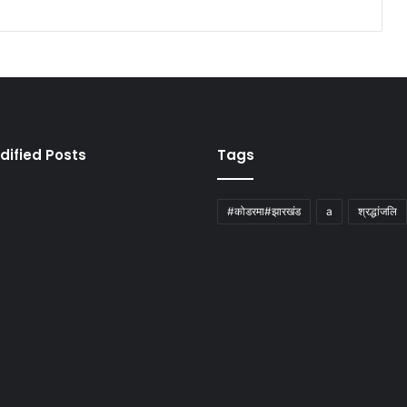
dified Posts
Tags
#कोडरमा#झारखंड
a
श्रद्धांजलि