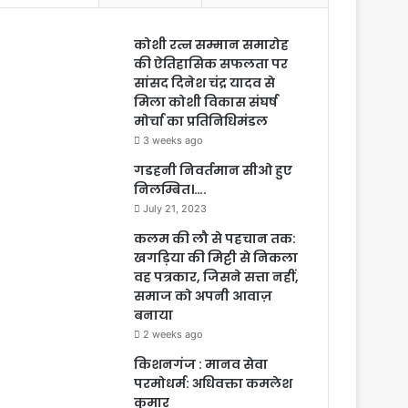
कोशी रत्न सम्मान समारोह
की ऐतिहासिक सफलता पर
सांसद दिनेश चंद्र यादव से
मिला कोशी विकास संघर्ष
मोर्चा का प्रतिनिधिमंडल
3 weeks ago
गडहनी निवर्तमान सीओ हुए
निलम्बित।….
July 21, 2023
कलम की लौ से पहचान तक:
खगड़िया की मिट्टी से निकला
वह पत्रकार, जिसने सत्ता नहीं,
समाज को अपनी आवाज़
बनाया
2 weeks ago
किशनगंज : मानव सेवा
परमोधर्म: अधिवक्ता कमलेश
कुमार