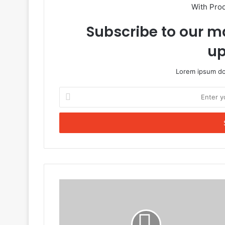
With Pro
Subscribe to our ma
up
Lorem ipsum dol
Enter
your
Email
address