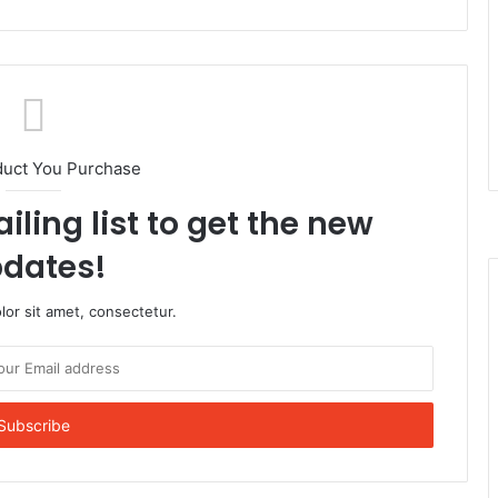
duct You Purchase
iling list to get the new
dates!
or sit amet, consectetur.