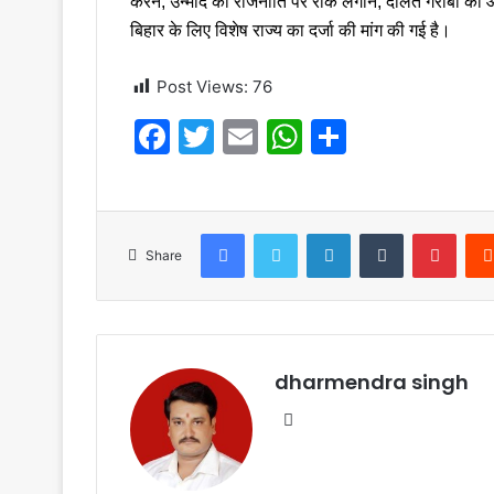
करने, उन्माद की राजनीति पर रोक लगाने, दलित गरीबों की आ
बिहार के लिए विशेष राज्य का दर्जा की मांग की गई है।
Post Views:
76
F
T
E
W
S
a
w
m
h
h
c
itt
ai
at
ar
e
er
l
s
e
Facebook
Twitter
LinkedIn
Tumblr
Pinte
Share
b
A
o
p
o
p
k
dharmendra singh
Website