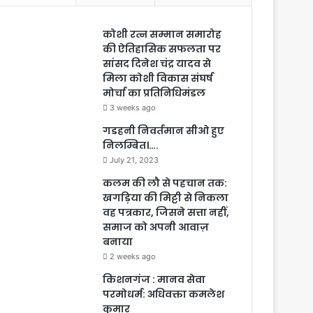
कोशी रत्न सम्मान समारोह
की ऐतिहासिक सफलता पर
सांसद दिनेश चंद्र यादव से
मिला कोशी विकास संघर्ष
मोर्चा का प्रतिनिधिमंडल
3 weeks ago
गडहनी निवर्तमान सीओ हुए
निलम्बित।….
July 21, 2023
कलम की लौ से पहचान तक:
खगड़िया की मिट्टी से निकला
वह पत्रकार, जिसने सत्ता नहीं,
समाज को अपनी आवाज़
बनाया
2 weeks ago
किशनगंज : मानव सेवा
परमोधर्म: अधिवक्ता कमलेश
कुमार