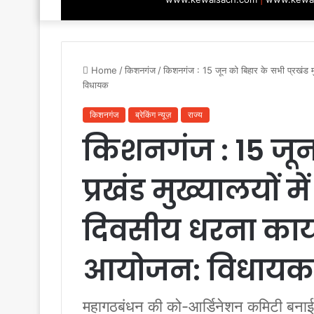
Home
/
किशनगंज
/
किशनगंज : 15 जून को बिहार के सभी प्रखंड मु
विधायक
किशनगंज
ब्रेकिंग न्यूज़
राज्य
किशनगंज : 15 जून
प्रखंड मुख्यालयों म
दिवसीय धरना कार्
आयोजन: विधायक
महागठबंधन की को-आर्डिनेशन कमिटी बनाई ग