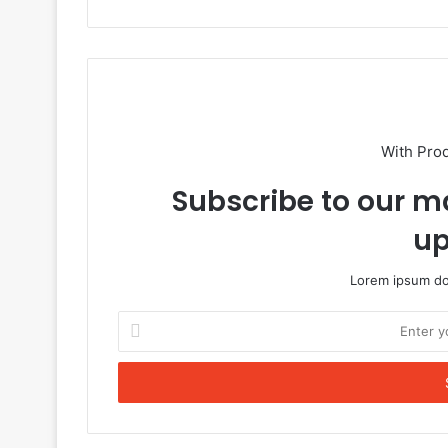
With Pro
Subscribe to our ma
up
Lorem ipsum dol
Enter
your
Email
address