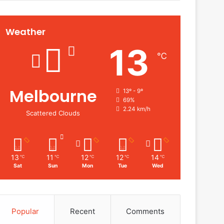
Weather
13
℃
Melbourne
13º - 9º
69%
2.24 km/h
Scattered Clouds
13
11
12
12
14
℃
℃
℃
℃
℃
Sat
Sun
Mon
Tue
Wed
Popular
Recent
Comments