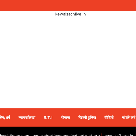
तिष/धर्म
न्यायपालिका
R.T.I
योजना
फिल्मी दुनिया
वीडियो
संपर्क करे
sachtimes.com
|
www.shruticommunicationtrust.org
|
www.ks3.org.in