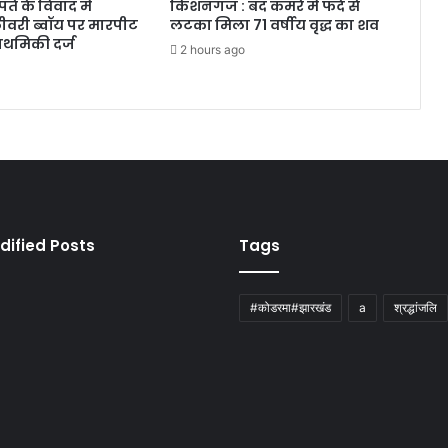
े के विवाद में
किशनगंज : बंद कमरे में फंदे से
लीवरी ब्वॉय पर मारपीट
लटका मिला 71 वर्षीय वृद्ध का शव
राथमिकी दर्ज
2 hours ago
dified Posts
Tags
#कोडरमा#झारखंड
a
श्रद्धांजलि