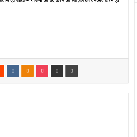
वास एवं खाद्यान्न योजना को बंद करने की साज़िश को बेनकाब करने एवं
rest
Reddit
VKontakte
Odnoklassniki
Pocket
Share via Email
Print