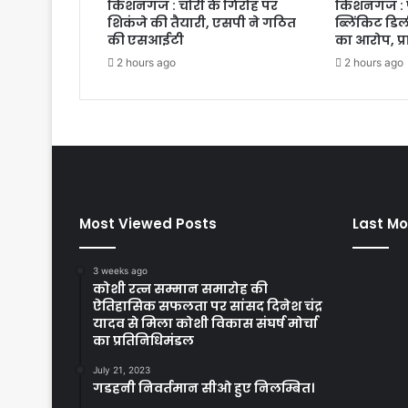
किशनगंज : चोरी के गिरोह पर
किशनगंज : पत
शिकंजे की तैयारी, एसपी ने गठित
ब्लिंकिट डि
की एसआईटी
का आरोप, प्
2 hours ago
2 hours ago
Most Viewed Posts
Last Mo
3 weeks ago
कोशी रत्न सम्मान समारोह की
ऐतिहासिक सफलता पर सांसद दिनेश चंद्र
यादव से मिला कोशी विकास संघर्ष मोर्चा
का प्रतिनिधिमंडल
July 21, 2023
गडहनी निवर्तमान सीओ हुए निलम्बित।
….