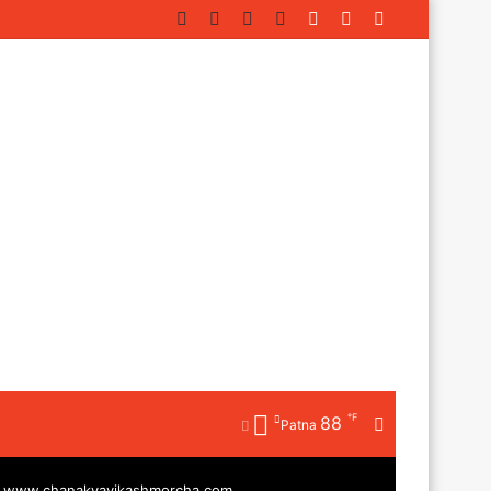
Facebook
Twitter
YouTube
Instagram
Log
Random
Sidebar
In
Article
℉
88
Random
Patna
Article
|
www.chanakyavikashmorcha.com