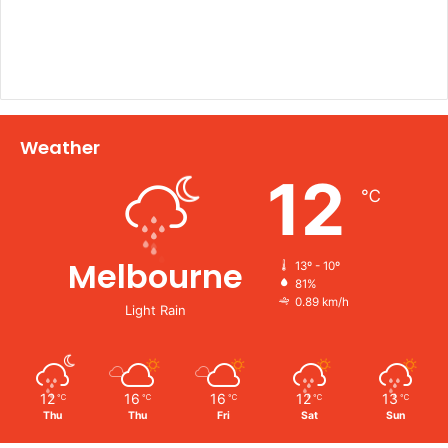
Weather
12
℃
Melbourne
13º - 10º
81%
0.89 km/h
Light Rain
12
16
16
12
13
℃
℃
℃
℃
℃
Thu
Thu
Fri
Sat
Sun