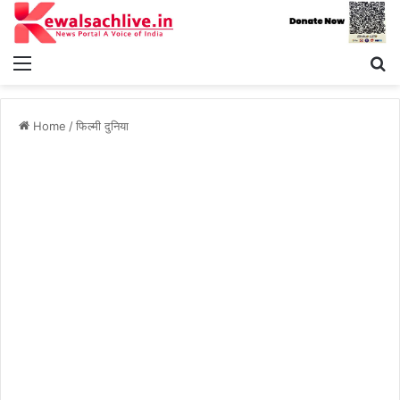
Menu
S
fo
Home
/
फिल्मी दुनिया