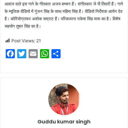
आवाज वाले इस गाने के गीतकार अजय बच्चन हैं। संगीतकार जे पी तिवारी हैं। गाने
के म्यूजिक वीडियो में गुंजन सिंह के साथ महिमा सिंह हैं। वीडियो निर्देशक आर्यन देव
हैं। कोरियोग्राफर अशोक सम्राट हैं। परिकल्पना राकेश सिंह मारू का है। विशेष
सहयोग तुषार सिंह का है।
Post Views:
21
F
T
E
W
S
a
w
m
h
h
c
itt
ai
at
ar
e
er
l
s
e
b
A
o
p
o
p
k
Guddu kumar singh