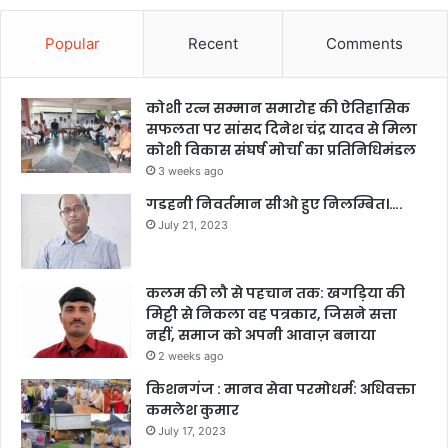
Popular
Recent
Comments
कोशी रत्न सम्मान समारोह की ऐतिहासिक
सफलता पर सांसद दिनेश चंद्र यादव से मिला
कोशी विकास संघर्ष मोर्चा का प्रतिनिधिमंडल
3 weeks ago
गडहनी निवर्तमान सीओ हुए निलम्बित।….
July 21, 2023
कलम की लौ से पहचान तक: खगड़िया की
मिट्टी से निकला वह पत्रकार, जिसने सत्ता
नहीं, समाज को अपनी आवाज़ बनाया
2 weeks ago
किशनगंज : मानव सेवा परमोधर्म: अधिवक्ता
कमलेश कुमार
July 17, 2023