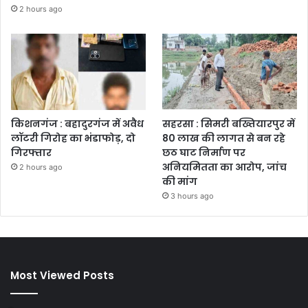
2 hours ago
किशनगंज : बहादुरगंज में अवैध
सहरसा : सिमरी बख्तियारपुर में
लॉटरी गिरोह का भंडाफोड़, दो
80 लाख की लागत से बन रहे
गिरफ्तार
छठ घाट निर्माण पर
अनियमितता का आरोप, जांच
2 hours ago
की मांग
3 hours ago
Most Viewed Posts