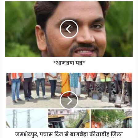
*आमंत्रण पत्र*
जमशेदपुर, पचास दिन से बागबेड़ा कीताडीह जिला