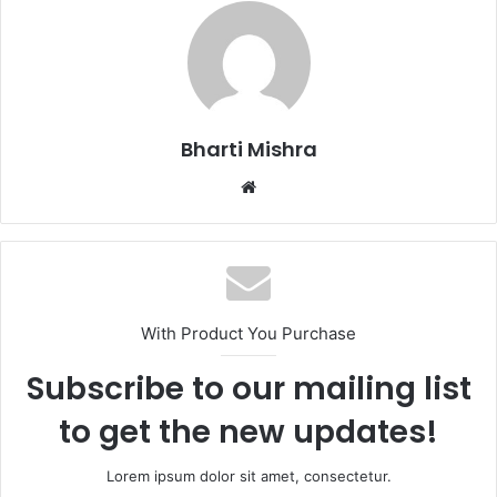
b
A
o
p
o
p
k
Bharti Mishra
Website
With Product You Purchase
Subscribe to our mailing list
to get the new updates!
Lorem ipsum dolor sit amet, consectetur.