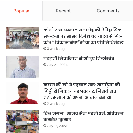
Popular
Recent
Comments
कोशी रत्न सम्मान समारोह की ऐतिहासिक
सफलता पर सांसद दिनेश चंद्र यादव से मिला
कोशी विकास संघर्ष मोर्चा का प्रतिनिधिमंडल
3 weeks ago
गडहनी निवर्तमान सीओ हुए निलम्बित।….
July 21, 2023
कलम की लौ से पहचान तक: खगड़िया की
मिट्टी से निकला वह पत्रकार, जिसने सत्ता
नहीं, समाज को अपनी आवाज़ बनाया
2 weeks ago
किशनगंज : मानव सेवा परमोधर्म: अधिवक्ता
कमलेश कुमार
July 17, 2023