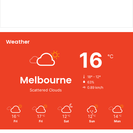
Weather
16
℃
Melbourne
18º - 12º
63%
0.89 km/h
Scattered Clouds
16
17
12
12
14
℃
℃
℃
℃
℃
Fri
Fri
Sat
Sun
Mon