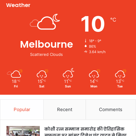
Weather
10
℃
Melbourne
18º - 9º
86%
3.64 km/h
Scattered Clouds
18
15
11
14
13
℃
℃
℃
℃
℃
Fri
Sat
Sun
Mon
Tue
Popular
Recent
Comments
कोशी रत्न सम्मान समारोह की ऐतिहासिक
सफलता पर सांसद दिनेश चंद्र यादव से मिला