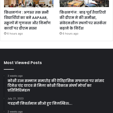
किशनगंज : अगस्त तक सभी
किशनगंज : बाढ़ पूर्व तैयारियों
विद्यार्थियों का बने AAPAAR,
की डीएम ने की समीक्षा,
स्कूलों में गुणवत्ता और निर्माण
संवेदनशील स्थलों पर सतर्कता
कार्यों पर डीएम सख्त
बढ़ाने के निर्देश
6 hours ago
6 hours ago
Most Viewed Posts
3 weeks ago
कोशी रत्न सम्मान समारोह की ऐतिहासिक सफलता पर सांसद
दिनेश चंद्र यादव से मिला कोशी विकास संघर्ष मोर्चा का
प्रतिनिधिमंडल
July 21, 2023
गडहनी निवर्तमान सीओ हुए निलम्बित।….
2 weeks ago