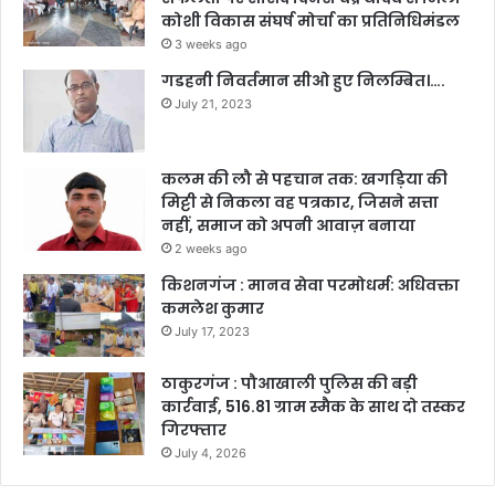
कोशी विकास संघर्ष मोर्चा का प्रतिनिधिमंडल
3 weeks ago
गडहनी निवर्तमान सीओ हुए निलम्बित।….
July 21, 2023
कलम की लौ से पहचान तक: खगड़िया की
मिट्टी से निकला वह पत्रकार, जिसने सत्ता
नहीं, समाज को अपनी आवाज़ बनाया
2 weeks ago
किशनगंज : मानव सेवा परमोधर्म: अधिवक्ता
कमलेश कुमार
July 17, 2023
ठाकुरगंज : पौआखाली पुलिस की बड़ी
कार्रवाई, 516.81 ग्राम स्मैक के साथ दो तस्कर
गिरफ्तार
July 4, 2026