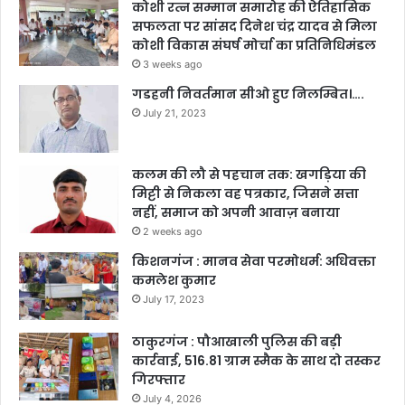
कोशी रत्न सम्मान समारोह की ऐतिहासिक
सफलता पर सांसद दिनेश चंद्र यादव से मिला
कोशी विकास संघर्ष मोर्चा का प्रतिनिधिमंडल
3 weeks ago
गडहनी निवर्तमान सीओ हुए निलम्बित।….
July 21, 2023
कलम की लौ से पहचान तक: खगड़िया की
मिट्टी से निकला वह पत्रकार, जिसने सत्ता
नहीं, समाज को अपनी आवाज़ बनाया
2 weeks ago
किशनगंज : मानव सेवा परमोधर्म: अधिवक्ता
कमलेश कुमार
July 17, 2023
ठाकुरगंज : पौआखाली पुलिस की बड़ी
कार्रवाई, 516.81 ग्राम स्मैक के साथ दो तस्कर
गिरफ्तार
July 4, 2026