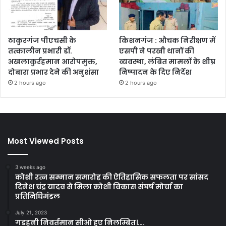
ठाकुरगंज पीएचसी के
किशनगंज : औचक निरीक्षण में
तत्कालीन प्रभारी डॉ.
एसपी ने परखी थानों की
अखलाकुर्रहमान आरोपमुक्त,
व्यवस्था, लंबित मामलों के शीघ्र
दोबारा प्रभार देने की अनुशंसा
निष्पादन के दिए निर्देश
2 hours ago
2 hours ago
Most Viewed Posts
3 weeks ago
कोशी रत्न सम्मान समारोह की ऐतिहासिक सफलता पर सांसद
दिनेश चंद्र यादव से मिला कोशी विकास संघर्ष मोर्चा का
प्रतिनिधिमंडल
July 21, 2023
गडहनी निवर्तमान सीओ हुए निलम्बित।….