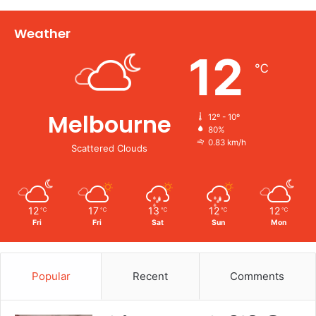
Weather
12
℃
Melbourne
12º - 10º
80%
0.83 km/h
Scattered Clouds
12
17
13
12
12
℃
℃
℃
℃
℃
Fri
Fri
Sat
Sun
Mon
Popular
Recent
Comments