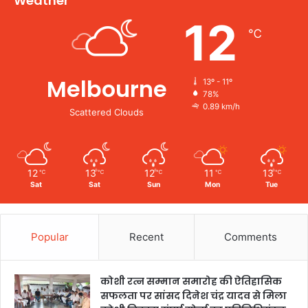
Weather
12
℃
Melbourne
13º - 11º
78%
0.89 km/h
Scattered Clouds
12
13
12
11
13
℃
℃
℃
℃
℃
Sat
Sat
Sun
Mon
Tue
Popular
Recent
Comments
कोशी रत्न सम्मान समारोह की ऐतिहासिक
सफलता पर सांसद दिनेश चंद्र यादव से मिला