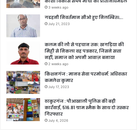
कोशी विकास संघर्ष मोर्चा का प्रतिनिधिमंडल
3 weeks ago
गडहनी निवर्तमान सीओ हुए निलम्बित।….
July 21, 2023
कलम की लौ से पहचान तक: खगड़िया की
मिट्टी से निकला वह पत्रकार, जिसने सत्ता
नहीं, समाज को अपनी आवाज़ बनाया
2 weeks ago
किशनगंज : मानव सेवा परमोधर्म: अधिवक्ता
कमलेश कुमार
July 17, 2023
ठाकुरगंज : पौआखाली पुलिस की बड़ी
कार्रवाई, 516.81 ग्राम स्मैक के साथ दो तस्कर
गिरफ्तार
July 4, 2026