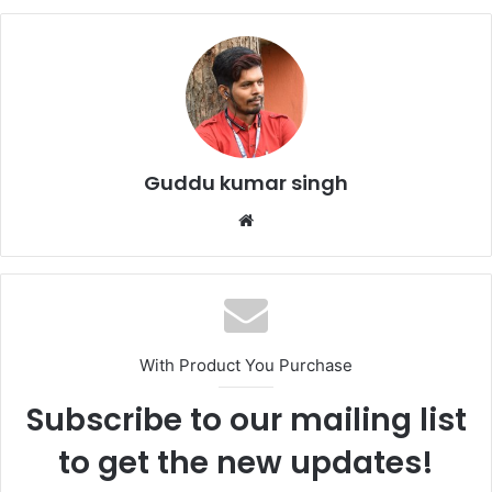
e
er
l
s
e
b
A
o
p
o
p
k
Guddu kumar singh
Website
With Product You Purchase
Subscribe to our mailing list
to get the new updates!