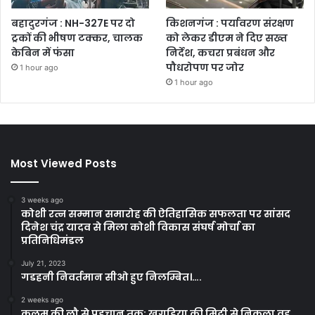
बहादुरगंज : NH-327E पर दो
किशनगंज : पर्यावरण संरक्षण
ट्रकों की भीषण टक्कर, चालक
को लेकर डीएम ने दिए सख्त
केबिन में फंसा
निर्देश, कचरा प्रबंधन और
पौधरोपण पर जोर
1 hour ago
1 hour ago
Most Viewed Posts
3 weeks ago
कोशी रत्न सम्मान समारोह की ऐतिहासिक सफलता पर सांसद
दिनेश चंद्र यादव से मिला कोशी विकास संघर्ष मोर्चा का
प्रतिनिधिमंडल
July 21, 2023
गडहनी निवर्तमान सीओ हुए निलम्बित।….
2 weeks ago
कलम की लौ से पहचान तक: खगड़िया की मिट्टी से निकला वह