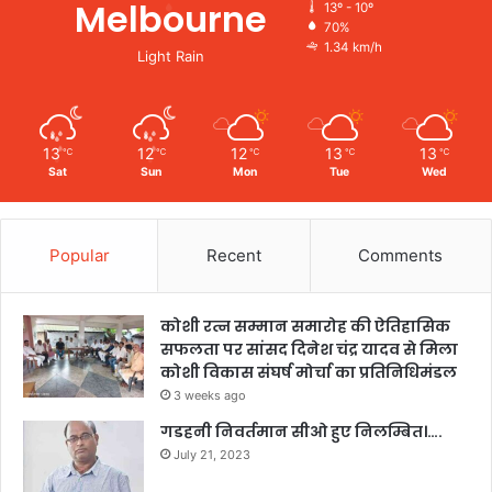
Melbourne
13º - 10º
70%
1.34 km/h
Light Rain
13
12
12
13
13
℃
℃
℃
℃
℃
Sat
Sun
Mon
Tue
Wed
Popular
Recent
Comments
कोशी रत्न सम्मान समारोह की ऐतिहासिक
सफलता पर सांसद दिनेश चंद्र यादव से मिला
कोशी विकास संघर्ष मोर्चा का प्रतिनिधिमंडल
3 weeks ago
गडहनी निवर्तमान सीओ हुए निलम्बित।….
July 21, 2023