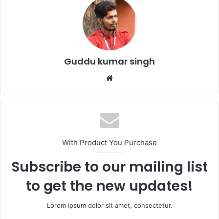
b
A
o
p
o
p
k
Guddu kumar singh
Website
With Product You Purchase
Subscribe to our mailing list
to get the new updates!
Lorem ipsum dolor sit amet, consectetur.