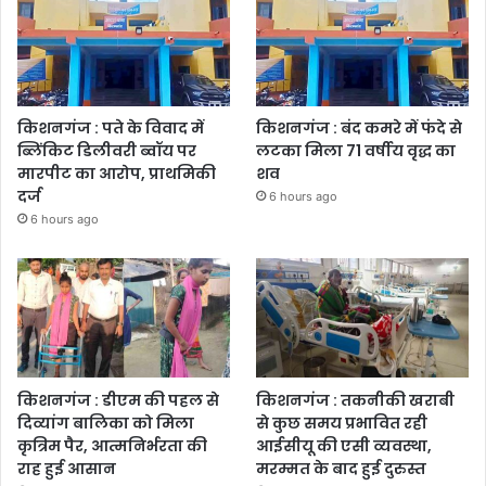
किशनगंज : पते के विवाद में
किशनगंज : बंद कमरे में फंदे से
ब्लिंकिट डिलीवरी ब्वॉय पर
लटका मिला 71 वर्षीय वृद्ध का
मारपीट का आरोप, प्राथमिकी
शव
दर्ज
6 hours ago
6 hours ago
किशनगंज : डीएम की पहल से
किशनगंज : तकनीकी खराबी
दिव्यांग बालिका को मिला
से कुछ समय प्रभावित रही
कृत्रिम पैर, आत्मनिर्भरता की
आईसीयू की एसी व्यवस्था,
राह हुई आसान
मरम्मत के बाद हुई दुरुस्त