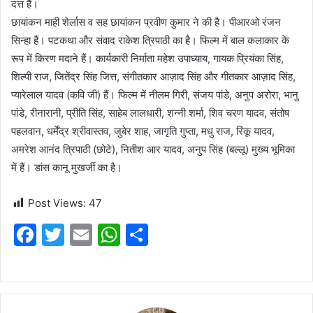
दत्त हैं।
छायांकन माही शेर्लास व सह छायांकन प्रवीण कुमार ने की है। पीआरओ रंजन
सिन्हा हैं। पटकथा और संवाद राकेश त्रिपाठी का है। फिल्म में बाल कलाकार के
रूप में किरण मदाने हैं। कार्यकारी निर्माता महेश उपाध्याय, गायक प्रियंका सिंह,
शिल्पी राज, जितेंद्र सिंह जित्त, संगीतकार आज़ाद सिंह और गीतकार आज़ाद सिंह,
प्यारेलाल यादव (कवि जी) हैं। फिल्म में नीलम गिरी, संजय पांडे, अनुप अरोरा, भानु
पांडे, रीनारानी, ​​प्रीति सिंह, साहेब लालधारी, शन्नी शर्मा, शिव चरण यादव, संतोष
पहलवान, धर्मेंद्र श्रीवास्तव, जुबेर शाह, जागृति गुप्ता, मधु राज, रिंकू यादव,
अमरेश आनंद त्रिपाठी (छोटे), नितीश आर यादव, अनुप सिंह (बल्लू) मुख्य भूमिका
में हैं। डांस कानू मुखर्जी का है।
Post Views:
47
F
T
E
W
S
a
w
m
h
h
c
itt
ai
at
ar
e
er
l
s
e