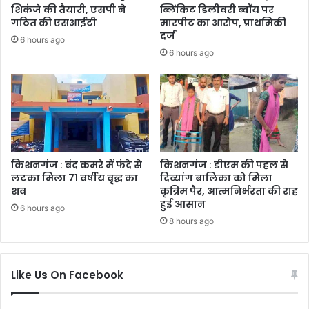
शिकंजे की तैयारी, एसपी ने
ब्लिंकिट डिलीवरी ब्वॉय पर
गठित की एसआईटी
मारपीट का आरोप, प्राथमिकी
दर्ज
6 hours ago
6 hours ago
किशनगंज : बंद कमरे में फंदे से
किशनगंज : डीएम की पहल से
लटका मिला 71 वर्षीय वृद्ध का
दिव्यांग बालिका को मिला
शव
कृत्रिम पैर, आत्मनिर्भरता की राह
हुई आसान
6 hours ago
8 hours ago
Like Us On Facebook