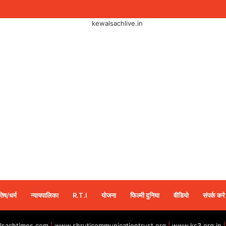
तिष/धर्म
न्यायपालिका
R.T.I
योजना
फिल्मी दुनिया
वीडियो
संपर्क करे
sachtimes.com
|
www.shruticommunicationtrust.org
|
www.ks3.org.in