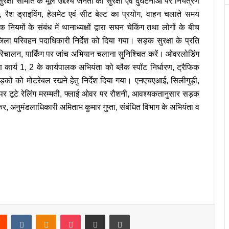
षा समिति के मूल उद्देश्य जनता की सुरक्षा एवं दुर्घटनाओं पर नियंत्रण
ग, रैश ड्राइविंग, हेलमेट एवं सीट बेल्ट का प्रयोग, वाहन चलाते समय
यमों के संबंध में थानाध्यक्षों द्वारा सघन चेकिंग तथा लोगों के बीच
ला परिवहन पदाधिकारी निर्देश को दिया गया। सड़क सुरक्षा के प्रति
रिचालन, पार्किंग पर जांच अभियान चलाना सुनिश्चित करें। ओवरलोडिंग
ीण कार्य 1, 2 के कार्यपालक अभियंता को ब्लैक स्पॉट निर्धारण, ट्रैफिक
 सड़को को मोटरेबल रखने हेतु निर्देश दिया गया। एनएचएआई, सिलीगुड़ी,
ड पर टूटे रेलिंग मरम्मती, फ्लाई ओवर पर रौशनी, आवश्यकतानुसार सड़क
र, अनुमंडलाधिकारी अमिताभ कुमार गुप्ता, संबंधित विभाग के अभियंता व
rest
Reddit
VKontakte
Odnoklassniki
Pocket
Share via Email
Print