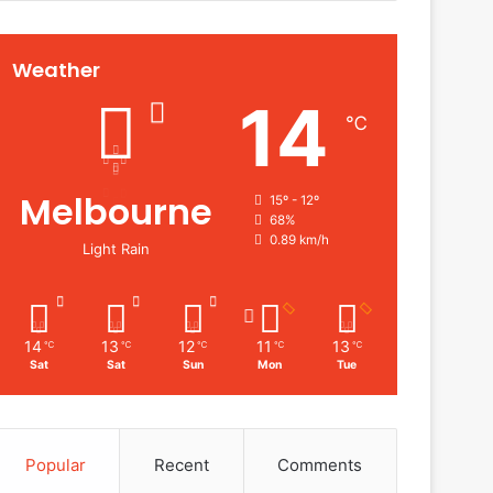
Weather
14
℃
Melbourne
15º - 12º
68%
0.89 km/h
Light Rain
14
13
12
11
13
℃
℃
℃
℃
℃
Sat
Sat
Sun
Mon
Tue
Popular
Recent
Comments