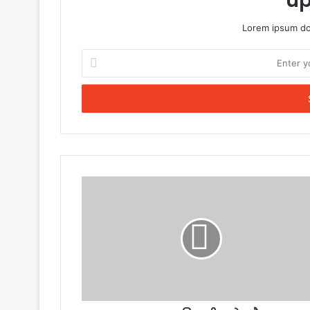
up
Lorem ipsum dol
Enter
your
Email
address