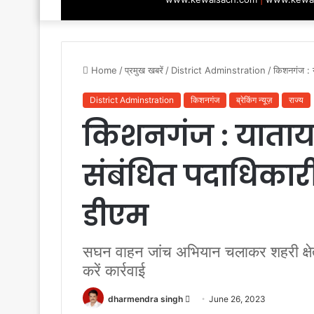
Home
/
प्रमुख खबरें
/
District Adminstration
/
किशनगंज : य
District Adminstration
किशनगंज
ब्रेकिंग न्यूज़
राज्य
किशनगंज : याताया
संबंधित पदाधिकारी 
डीएम
सघन वाहन जांच अभियान चलाकर शहरी क्षेत्
करें कार्रवाई
Send
dharmendra singh
June 26, 2023