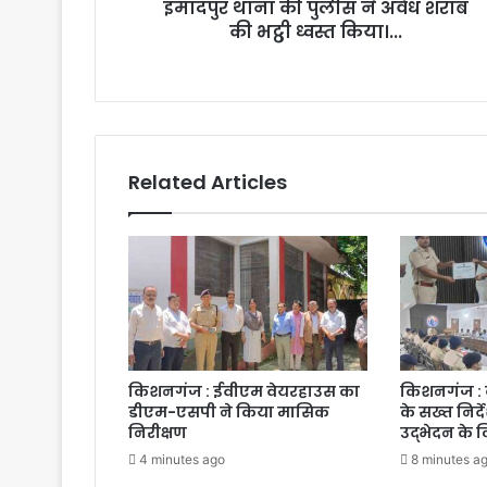
इमादपुर थाना की पुलीस ने अवैध शराब
की भट्ठी ध्वस्त किया।...
Related Articles
किशनगंज : ईवीएम वेयरहाउस का
किशनगंज : क
डीएम-एसपी ने किया मासिक
के सख्त निर्द
निरीक्षण
उद्भेदन के 
4 minutes ago
8 minutes a