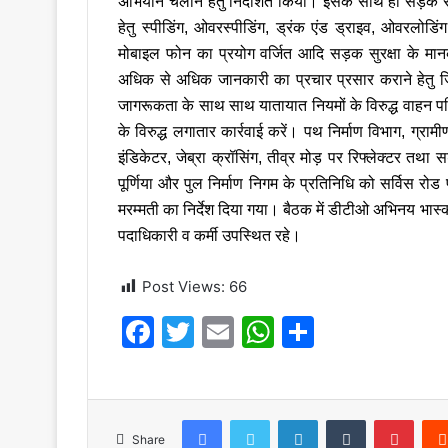
अभियान चलाने हेतु निर्देशित किया। इसके साथ ही सड़क सुरक्
हेतु स्पीडिंग, ओवरस्पीडिंग, ड्रंक एंड ड्राइव, ओवरलोडिं
मोबाइल फोन का प्रयोग वर्जित आदि सड़क सुरक्षा के मानक नि
अधिक से अधिक जानकारी का प्रचार प्रसार कराने हेतु जि
जागरूकता के साथ साथ यातायात नियमों के विरुद्ध वाहन प
के विरुद्ध लगातार कार्रवाई करें। पथ निर्माण विभाग, ग्राम
इंडिकेटर, जेब्रा क्रॉसिंग, तीव्र मोड़ पर रिफ्लेक्टर तथा
पूर्णिया और पुल निर्माण निगम के प्रतिनिधि को सर्विस रो
मरम्मती का निर्देश दिया गया। बैठक में डीटीओ अभिनय भास्क
पदाधिकारी व कर्मी उपस्थित रहे।
Post Views:
66
F
T
E
W
S
a
w
m
h
h
c
itt
ai
at
ar
e
er
l
s
e
Facebook
Twitter
LinkedIn
Tumblr
Pinte
Share