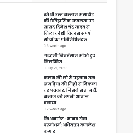
कोशी रत्न सम्मान समारोह
की ऐतिहासिक सफलता पर
सांसद दिनेश चंद्र यादव से
मिला कोशी विकास संघर्ष
मोर्चा का प्रतिनिधिमंडल
3 weeks ago
गडहनी निवर्तमान सीओ हुए
निलम्बित।….
July 21, 2023
कलम की लौ से पहचान तक:
खगड़िया की मिट्टी से निकला
वह पत्रकार, जिसने सत्ता नहीं,
समाज को अपनी आवाज़
बनाया
2 weeks ago
किशनगंज : मानव सेवा
परमोधर्म: अधिवक्ता कमलेश
कुमार