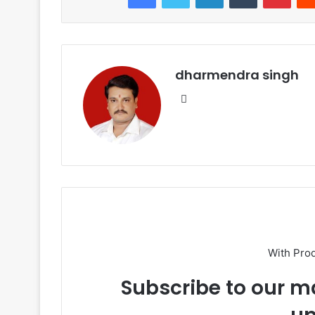
b
A
o
p
o
p
k
dharmendra singh
Website
With Pro
Subscribe to our ma