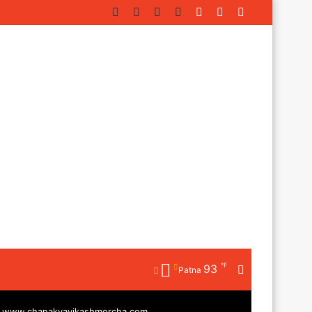
Facebook
Twitter
YouTube
Instagram
Log
Random
Sidebar
In
Article
℉
93
Random
Patna
Article
|
www.chanakyavikashmorcha.com