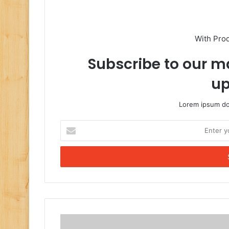
With Pro
Subscribe to our ma
up
Lorem ipsum dol
Enter
your
Email
address