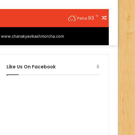
℉
93
Random
Patna
Article
|
www.chanakyavikashmorcha.com
Like Us On Facebook