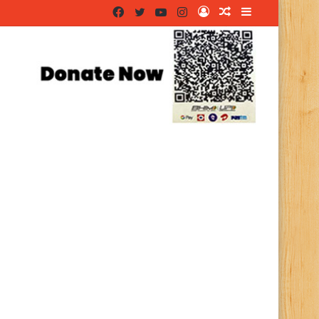
Facebook
Twitter
YouTube
Instagram
Log
Random
Sidebar
In
Article