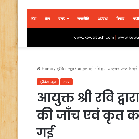
होम
देश
राज्य
राजनीति
अपराध
विचार
ज्यो
www.kewalsach.com
|
www.kewal
Home
/
ब्रेकिंग न्यूज़
/
आयुक्त श्री रवि द्वारा अल्ट्रासाउण्ड केन्द्र
ब्रेकिंग न्यूज़
राज्य
आयुक्त श्री रवि द्वारा
की जाँच एवं कृत का
गई