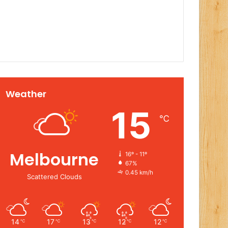
Weather
15
℃
Melbourne
16º - 11º
67%
0.45 km/h
Scattered Clouds
14
17
13
12
12
℃
℃
℃
℃
℃