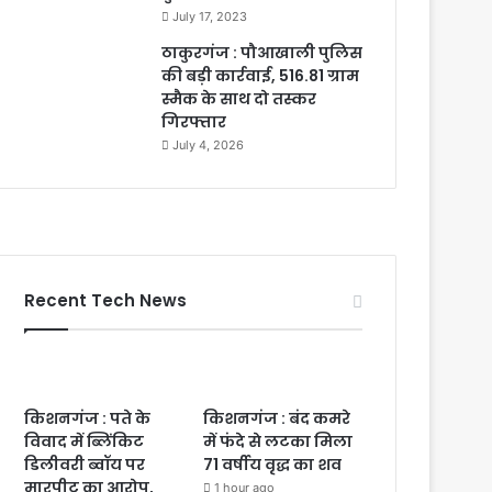
July 17, 2023
ठाकुरगंज : पौआखाली पुलिस
की बड़ी कार्रवाई, 516.81 ग्राम
स्मैक के साथ दो तस्कर
गिरफ्तार
July 4, 2026
Recent Tech News
किशनगंज : पते के
किशनगंज : बंद कमरे
विवाद में ब्लिंकिट
में फंदे से लटका मिला
डिलीवरी ब्वॉय पर
71 वर्षीय वृद्ध का शव
मारपीट का आरोप,
1 hour ago