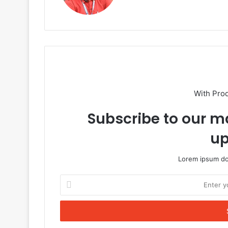
With Pro
Subscribe to our ma
up
Lorem ipsum dol
Enter
your
Email
address