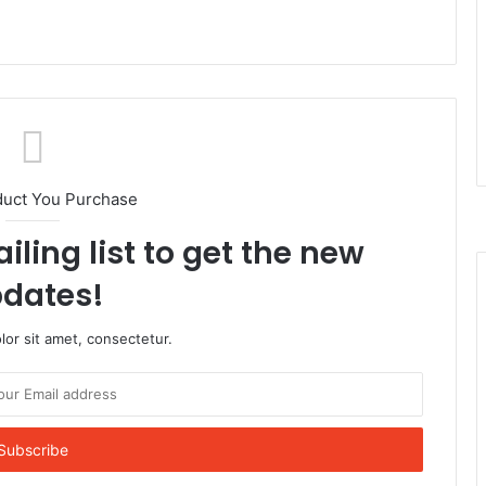
duct You Purchase
iling list to get the new
dates!
or sit amet, consectetur.