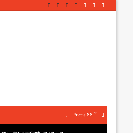
Facebook
Twitter
YouTube
Instagram
Log
Random
Sidebar
In
Article
℉
88
Random
Patna
Article
|
www.chanakyavikashmorcha.com