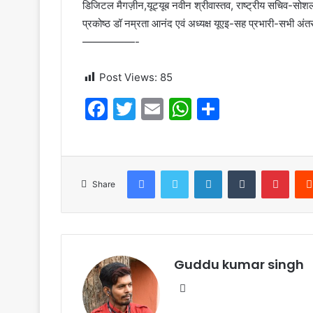
डिजिटल मैगज़ीन,यूट्यूब नवीन श्रीवास्तव, राष्ट्रीय सचिव-सोशल 
प्रकोष्ठ डॉ नम्रता आनंद एवं अध्यक्ष यूएइ-सह प्रभारी-सभी अंतररा
—————-
Post Views:
85
F
T
E
W
S
a
w
m
h
h
c
itt
ai
at
ar
e
er
l
s
e
Facebook
Twitter
LinkedIn
Tumblr
Pinte
Share
b
A
o
p
o
p
k
Guddu kumar singh
Website