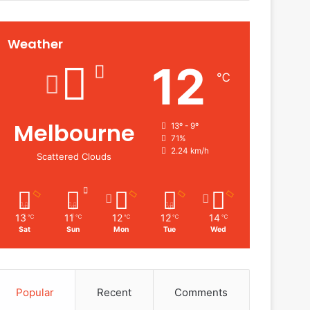
Weather
12
℃
Melbourne
13º - 9º
71%
2.24 km/h
Scattered Clouds
13
11
12
12
14
℃
℃
℃
℃
℃
Sat
Sun
Mon
Tue
Wed
Popular
Recent
Comments