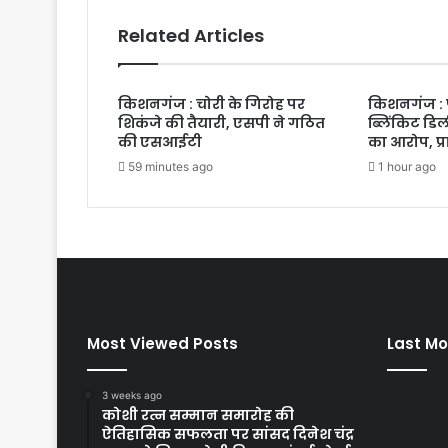
Related Articles
किशनगंज : चोरी के गिरोह पर
किशनगंज : पत
शिकंजे की तैयारी, एसपी ने गठित
ब्लिंकिट डि
की एसआईटी
का आरोप, प्
59 minutes ago
1 hour ago
Most Viewed Posts
Last Mo
3 weeks ago
कोशी रत्न सम्मान समारोह की
ऐतिहासिक सफलता पर सांसद दिनेश चंद्र