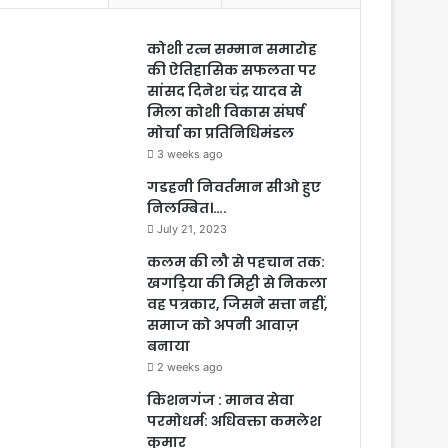
कोशी रत्न सम्मान समारोह
की ऐतिहासिक सफलता पर
सांसद दिनेश चंद्र यादव से
मिला कोशी विकास संघर्ष
मोर्चा का प्रतिनिधिमंडल
3 weeks ago
गडहनी निवर्तमान सीओ हुए
निलम्बित।….
July 21, 2023
कलम की लौ से पहचान तक:
खगड़िया की मिट्टी से निकला
वह पत्रकार, जिसने सत्ता नहीं,
समाज को अपनी आवाज़
बनाया
2 weeks ago
किशनगंज : मानव सेवा
परमोधर्म: अधिवक्ता कमलेश
कुमार