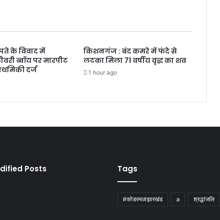
े के विवाद में
किशनगंज : बंद कमरे में फंदे से
लीवरी ब्वॉय पर मारपीट
लटका मिला 71 वर्षीय वृद्ध का शव
राथमिकी दर्ज
1 hour ago
dified Posts
Tags
#कोडरमा#झारखंड
a
श्रद्धांजलि