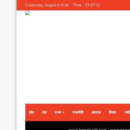
Time : 21:37:12
Saturday, August 8 2026
होम
देश
राज्य
राजनीति
अपराध
विचार
ज्यो
www.kewalsach.com
|
www.kewal