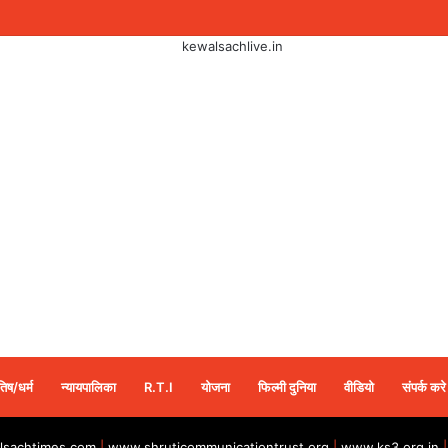
तिष/धर्म
न्यायपालिका
R.T.I
योजना
फिल्मी दुनिया
वीडियो
संपर्क करे
sachtimes.com
|
www.shruticommunicationtrust.org
|
www.ks3.org.in