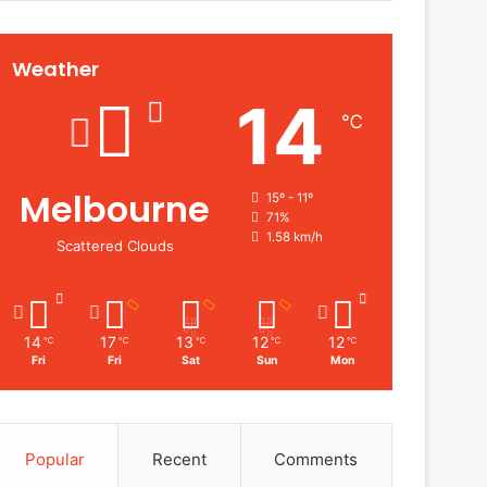
Weather
14
℃
Melbourne
15º - 11º
71%
1.58 km/h
Scattered Clouds
14
17
13
12
12
℃
℃
℃
℃
℃
Fri
Fri
Sat
Sun
Mon
Popular
Recent
Comments