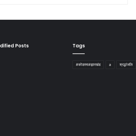
dified Posts
Tags
#कोडरमा#झारखंड
a
श्रद्धांजलि