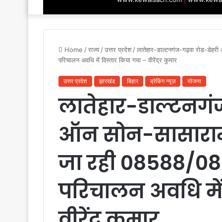
Home
/
राज्य
/
उत्तर प्रदेश
/
लातेहार-डाल्टनगंज-गढ़वा रोड-डेह
परिचालन अवधि में विस्तार किया गया – वीरेंद्र कुमार
उत्तर प्रदेश
झारखंड
बिहार
ब्रेकिंग न्यूज़
योजना
लातेहार-डाल्टनगं
ऑन सोन-सासाराम ड
जा रही 08588/08
परिचालन अवधि में
वीरेंद्र कुमार