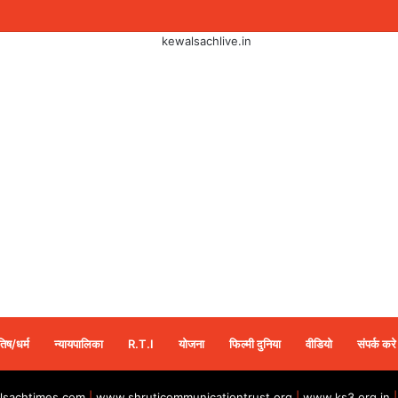
तिष/धर्म
न्यायपालिका
R.T.I
योजना
फिल्मी दुनिया
वीडियो
संपर्क करे
sachtimes.com
|
www.shruticommunicationtrust.org
|
www.ks3.org.in