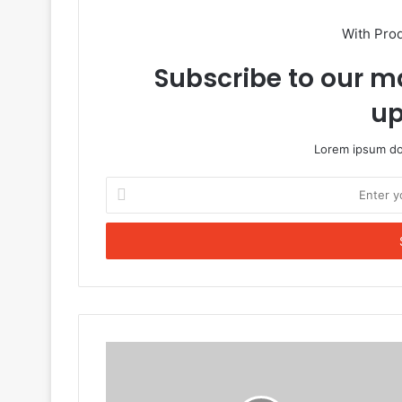
With Pro
Subscribe to our ma
up
Lorem ipsum dol
Enter
your
Email
address