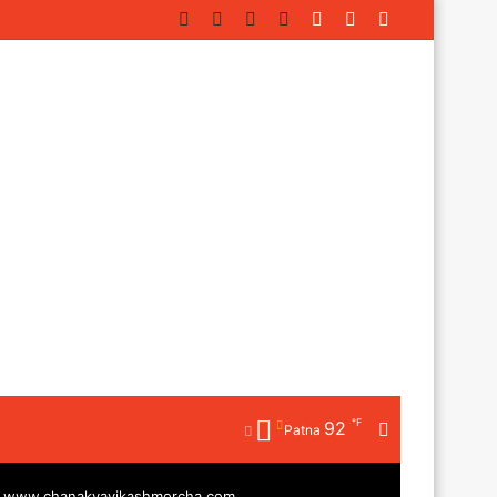
Facebook
Twitter
YouTube
Instagram
Log
Random
Sidebar
In
Article
℉
92
Random
Patna
Article
|
www.chanakyavikashmorcha.com