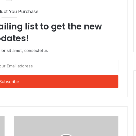
duct You Purchase
iling list to get the new
dates!
or sit amet, consectetur.