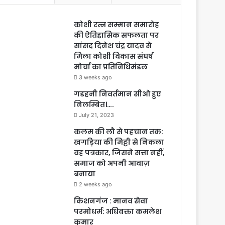
कोशी रत्न सम्मान समारोह
की ऐतिहासिक सफलता पर
सांसद दिनेश चंद्र यादव से
मिला कोशी विकास संघर्ष
मोर्चा का प्रतिनिधिमंडल
3 weeks ago
गडहनी निवर्तमान सीओ हुए
निलम्बित।….
July 21, 2023
कलम की लौ से पहचान तक:
खगड़िया की मिट्टी से निकला
वह पत्रकार, जिसने सत्ता नहीं,
समाज को अपनी आवाज़
बनाया
2 weeks ago
किशनगंज : मानव सेवा
परमोधर्म: अधिवक्ता कमलेश
कुमार