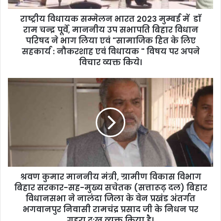
राष्ट्रीय विधायक सम्मेलन भारत 2023 मुम्बई में डाॅ
राम चन्द्र पूर्वे, माननीय उप सभापति बिहार विधान
परिषद ने भाग लिया एवं "सामाजिक हित के लिए
सहकार्य : नौकरशाह एवं विधायक " विषय पर अपने
विचार व्यक्त किये।
श्रवण कुमार माननीय मंत्री, ग्रामीण विकास विभाग
बिहार सरकार-सह-मुख्य सचेतक (सत्तारूढ़ दल) बिहार
विधानसभा ने नालंदा जिला के वेन प्रखंड अंतर्गत
भगवानपुर निवासी रामचंद्र प्रसाद जी के निधन पर
गहरा दुःख व्यक्त किया है।