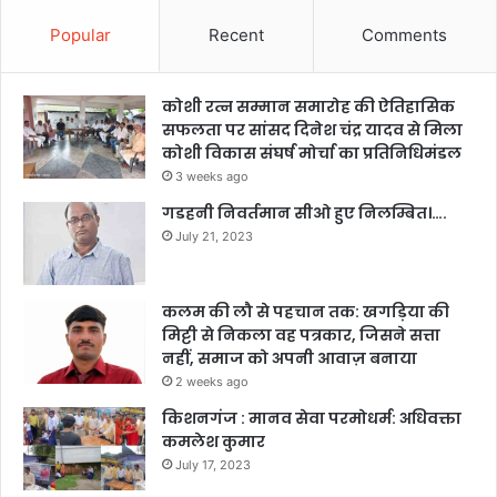
Popular
Recent
Comments
कोशी रत्न सम्मान समारोह की ऐतिहासिक
सफलता पर सांसद दिनेश चंद्र यादव से मिला
कोशी विकास संघर्ष मोर्चा का प्रतिनिधिमंडल
3 weeks ago
गडहनी निवर्तमान सीओ हुए निलम्बित।….
July 21, 2023
कलम की लौ से पहचान तक: खगड़िया की
मिट्टी से निकला वह पत्रकार, जिसने सत्ता
नहीं, समाज को अपनी आवाज़ बनाया
2 weeks ago
किशनगंज : मानव सेवा परमोधर्म: अधिवक्ता
कमलेश कुमार
July 17, 2023