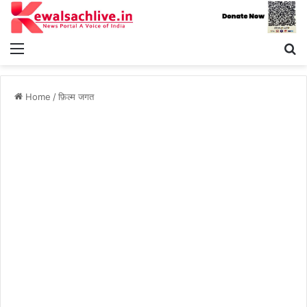
Menu
S
fo
Home
/
फ़िल्म जगत