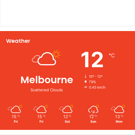
Weather
12
℃
Melbourne
15º - 12º
79%
0.45 km/h
Scattered Clouds
15
15
12
12
13
℃
℃
℃
℃
℃
Fri
Fri
Sat
Sun
Mon