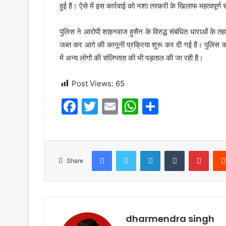
हुई है। ऐसे में इस कार्रवाई को नशा तस्करी के खिलाफ महत्वपूर्
पुलिस ने आरोपी शाहनवाज हुसैन के विरुद्ध संबंधित धाराओं के
जब्त कर आगे की कानूनी प्रक्रिया शुरू कर दी गई है। पुलिस का
में अन्य लोगों की संलिप्तता की भी पड़ताल की जा रही है।
Post Views:
65
F
T
E
W
S
a
w
m
h
h
c
itt
ai
at
ar
e
er
l
s
e
Facebook
Twitter
LinkedIn
Tumblr
Pinte
Share
b
A
o
p
o
p
k
dharmendra singh