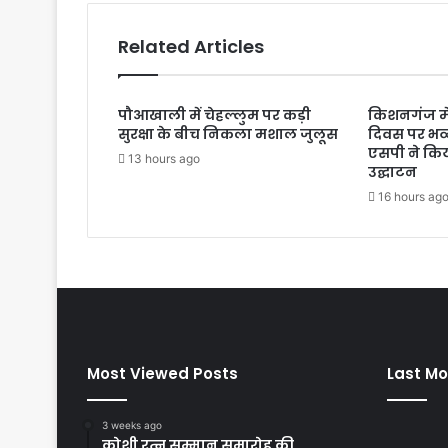
Related Articles
पौआखाली में चेहल्लुम पर कड़ी
किशनगंज मे
सुरक्षा के बीच निकला मशाल जुलूस
दिवस पर भव
एसपी ने किय
13 hours ago
उद्घाटन
16 hours ag
Most Viewed Posts
Last Mo
3 weeks ago
कोशी रत्न सम्मान समारोह की