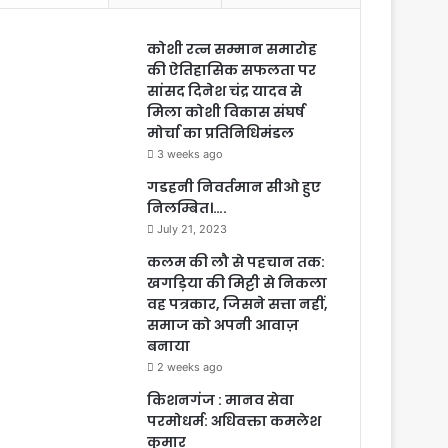
कोशी रत्न सम्मान समारोह
की ऐतिहासिक सफलता पर
सांसद दिनेश चंद्र यादव से
मिला कोशी विकास संघर्ष
मोर्चा का प्रतिनिधिमंडल
3 weeks ago
गडहनी निवर्तमान सीओ हुए
निलम्बित।….
July 21, 2023
कलम की लौ से पहचान तक:
खगड़िया की मिट्टी से निकला
वह पत्रकार, जिसने सत्ता नहीं,
समाज को अपनी आवाज़
बनाया
2 weeks ago
किशनगंज : मानव सेवा
परमोधर्म: अधिवक्ता कमलेश
कुमार