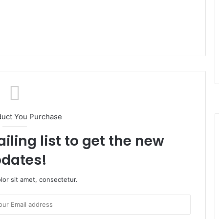
duct You Purchase
iling list to get the new
dates!
or sit amet, consectetur.