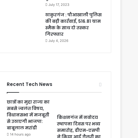
July 17, 2023
ठाकुरगंज : पौआखाली पुलिस
की बड़ी कार्रवाई, 516.81 ग्राम
स्मैक के साथ दो तस्कर
गिरफ्तार
July 4, 2026
Recent Tech News
छात्रों का मुद्दा राज्य का
सबसे ज्वलंत विषय,
विधानसभा में मजबूती
किशनगंज में नवोदय
से उठाएगी भाजपा:
स्थापना दिवस पर भव्य
बाबूलाल मरांडी
समारोह, डीएम-एसपी
14 hours ago
ने किया आर्ट गैलरी का