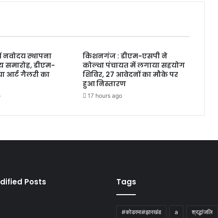
ं नवोदय स्थापना
किशनगंज : डीएम-एसपी ने
्य समारोह, डीएम-
कोल्था पंचायत में लगाया सहयोग
ा आर्ट गैलरी का
शिविर, 27 आवेदनों का मौके पर
हुआ निस्तारण
o
17 hours ago
dified Posts
Tags
#कोडरमा#झारखंड
a
श्रद्धांजलि