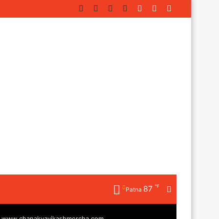
Facebook
Twitter
YouTube
Instagram
Log
Random
Sidebar
In
Article
℉
87
Random
Patna
Article
|
www.chanakyavikashmorcha.com