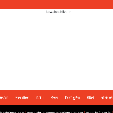
तिष/धर्म
न्यायपालिका
R.T.I
योजना
फिल्मी दुनिया
वीडियो
संपर्क करे
sachtimes.com
|
www.shruticommunicationtrust.org
|
www.ks3.org.in