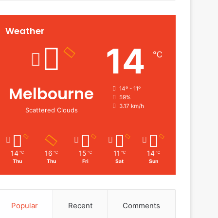
Weather
14
℃
Melbourne
14º - 11º
59%
3.17 km/h
Scattered Clouds
14
16
15
11
14
℃
℃
℃
℃
℃
Thu
Thu
Fri
Sat
Sun
Popular
Recent
Comments