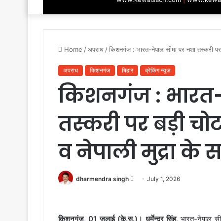
Home
/
अपराध
/
किशनगंज : भारत-नेपाल सीमा पर नशा तस्करी पर ब
अपराध
किशनगंज
बिहार
ब्रेकिंग न्यूज़
किशनगंज : भारत-
तस्करी पर बड़ी चोट
व नेपाली मुद्रा के
Send
dharmendra singh
July 1, 2026
an
email
किशनगंज, 01 जुलाई (के.स.)। धर्मेन्द्र सिंह,
भारत-नेपाल सीम