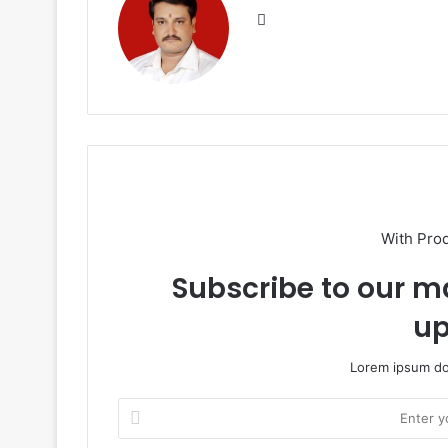
Website
With Pro
Subscribe to our ma
up
Lorem ipsum dol
Enter
your